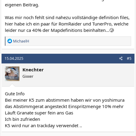
eigenen Beitrag.
Was mir noch fehlt sind nahezu vollständige definition files,
hier habe ich ein paar für RomRaider und TunerPro, welche
leider nur ca 40% der Mapdefinitions beinhalten...🥲
R
MichaelH
e
a
k
15.04.2025
#5
t
i
Knechter
o
n
Gixxer
e
n
:
Gute Info
Bei meiner K5 zum abstimmen haben wir von yoshimura
das Abstimmgerat angesteckt Einspritzmenge 10% mehr
Läuft Granate super fein ans Gas
Ich bin zufrieden
K5 wird nur an trackday verwendet ..