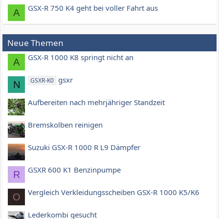
GSX-R 750 K4 geht bei voller Fahrt aus
A
Neue Themen
GSX-R 1000 K8 springt nicht an
A
gsxr
GSXR-K0
N
Aufbereiten nach mehrjähriger Standzeit
Bremskolben reinigen
Suzuki GSX-R 1000 R L9 Dämpfer
GSXR 600 K1 Benzinpumpe
R
Vergleich Verkleidungsscheiben GSX-R 1000 K5/K6
O
Lederkombi gesucht