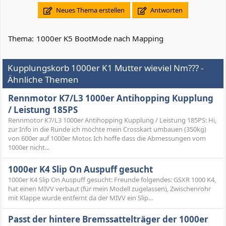
Neues Thema erstellen
Antworten
Thema:
1000er K5 BootMode nach Mapping
Kupplungskorb 1000er K1 Mutter wieviel Nm??? -
Ähnliche Themen
Rennmotor K7/L3 1000er Antihopping Kupplung
/ Leistung 185PS
Rennmotor K7/L3 1000er Antihopping Kupplung / Leistung 185PS: Hi,
zur Info in die Runde ich möchte mein Crosskart umbauen (350kg)
von 600er auf 1000er Motor. Ich hoffe dass die Abmessungen vom
1000er nicht...
1000er K4 Slip On Auspuff gesucht
1000er K4 Slip On Auspuff gesucht: Freunde folgendes: GSXR 1000 K4,
hat einen MIVV verbaut (für mein Modell zugelassen), Zwischenrohr
mit Klappe wurde entfernt da der MIVV ein Slip...
Passt der hintere Bremssattelträger der 1000er