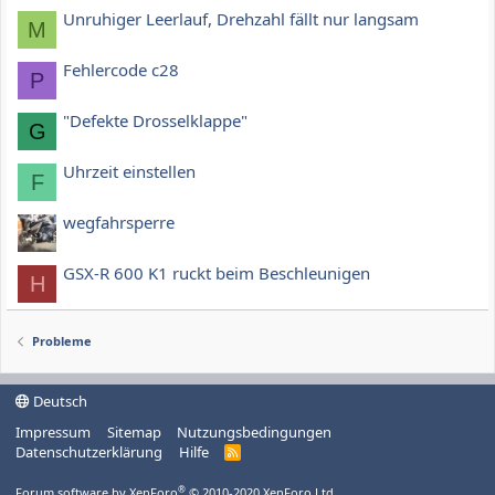
Unruhiger Leerlauf, Drehzahl fällt nur langsam
M
Fehlercode c28
P
"Defekte Drosselklappe"
G
Uhrzeit einstellen
F
wegfahrsperre
GSX-R 600 K1 ruckt beim Beschleunigen
H
Probleme
Deutsch
Impressum
Sitemap
Nutzungsbedingungen
Datenschutzerklärung
Hilfe
R
S
S
®
Forum software by XenForo
© 2010-2020 XenForo Ltd.