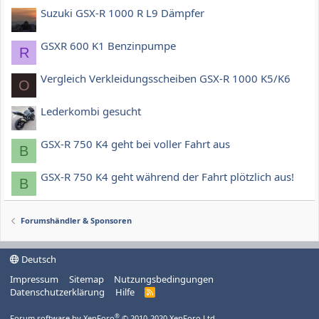
Suzuki GSX-R 1000 R L9 Dämpfer
GSXR 600 K1 Benzinpumpe
R
Vergleich Verkleidungsscheiben GSX-R 1000 K5/K6
O
Lederkombi gesucht
GSX-R 750 K4 geht bei voller Fahrt aus
B
GSX-R 750 K4 geht während der Fahrt plötzlich aus!
B
Forumshändler & Sponsoren
Deutsch
Impressum
Sitemap
Nutzungsbedingungen
Datenschutzerklärung
Hilfe
R
S
S
®
Forum software by XenForo
© 2010-2020 XenForo Ltd.