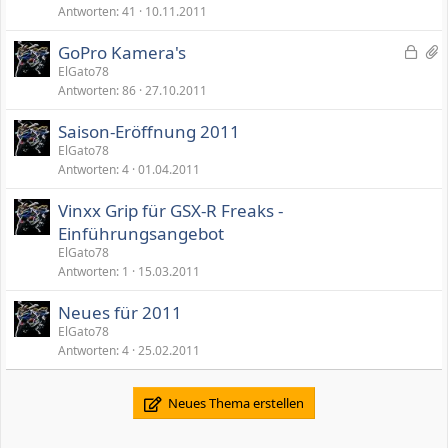
Antworten
41
10.11.2011
A
n
G
2
GoPro Kamera's
h
e
A
ElGato78
ä
Antworten
86
27.10.2011
s
n
n
p
h
g
Saison-Eröffnung 2011
e
ä
e
ElGato78
r
n
Antworten
4
01.04.2011
r
g
t
e
Vinxx Grip für GSX-R Freaks -
Einführungsangebot
ElGato78
Antworten
1
15.03.2011
Neues für 2011
ElGato78
Antworten
4
25.02.2011
Neues Thema erstellen