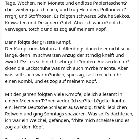
Tage, Wochen, nein Monate und endlose Papiertaschent?
cher weiter gab ich nach, und trug Hemden, Pollunder (?
rrrgh) und Stoffhosen. Es folgten schwarze Schuhe Sakkos,
Krawatten und Designerm?ntel. Aber ich war m?nnlich,
verwegen, totchic und es zog auf meinem Kopf.
Dann folgte der gr?sste Kampf.
Der Kampf ums Motorrad. Allerdings dauerte er nicht sehr
lange, denn im schwarzen Anzug der st?ndig kneift und
zwickt l?sst es sich nicht sehr gut k?mpfen. Ausserdem dr?
ckten die Lackschuhe was mich auch m?rbe machte. Aber
was soll`s, ich war m?nnlich, spiessig, fast frei, ich fuhr
einen Kombi, und es zog auf meinem Kopf.
Mit den Jahren folgten viele K?mpfe, die ich allesamt in
einem Meer von Tr?nen verlor. Ich sp?lte, b?gelte, kaufte
ein, lernte Deutsche Schlager auswendig, trank lieblichen
Rotwein und ging Sonntags spazieren. Was soll`s dachte ich,
ich war ein Weichei, gefangen, f?hlte mich scheisse und es
zog auf dem Kopf.