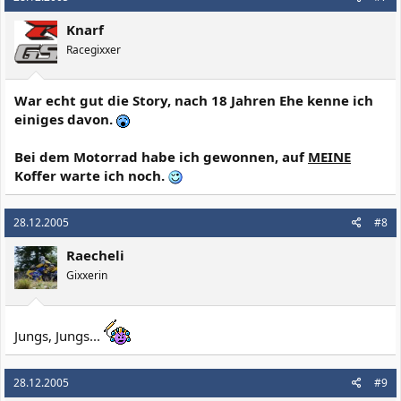
Knarf
Racegixxer
War echt gut die Story, nach 18 Jahren Ehe kenne ich
einiges davon.
Bei dem Motorrad habe ich gewonnen, auf
MEINE
Koffer warte ich noch.
28.12.2005
#8
Raecheli
Gixxerin
Jungs, Jungs...
28.12.2005
#9