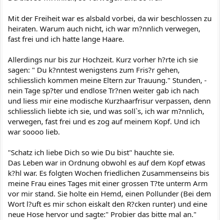
Mit der Freiheit war es alsbald vorbei, da wir beschlossen zu
heiraten. Warum auch nicht, ich war m?nnlich verwegen,
fast frei und ich hatte lange Haare.
Allerdings nur bis zur Hochzeit. Kurz vorher h?rte ich sie
sagen: " Du k?nntest wenigstens zum Fris?r gehen,
schliesslich kommen meine Eltern zur Trauung." Stunden, -
nein Tage sp?ter und endlose Tr?nen weiter gab ich nach
und liess mir eine modische Kurzhaarfrisur verpassen, denn
schliesslich liebte ich sie, und was soll`s, ich war m?nnlich,
verwegen, fast frei und es zog auf meinem Kopf. Und ich
war soooo lieb.
"Schatz ich liebe Dich so wie Du bist" hauchte sie.
Das Leben war in Ordnung obwohl es auf dem Kopf etwas
k?hl war. Es folgten Wochen friedlichen Zusammenseins bis
meine Frau eines Tages mit einer grossen T?te unterm Arm
vor mir stand. Sie holte ein Hemd, einen Pollunder (Bei dem
Wort l?uft es mir schon eiskalt den R?cken runter) und eine
neue Hose hervor und sagte:" Probier das bitte mal an."