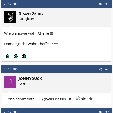
26.12.2005
#5
GixxerDanny
Racegixxer
Wie wahr,wie wahr Cheffe !!!
Damals,nicht wahr Cheffe ???!!!
26.12.2005
#6
JONNYDUCK
J
Gast
... *no comment* ... 8) (weils besser ist !)
28.12.2005
#7