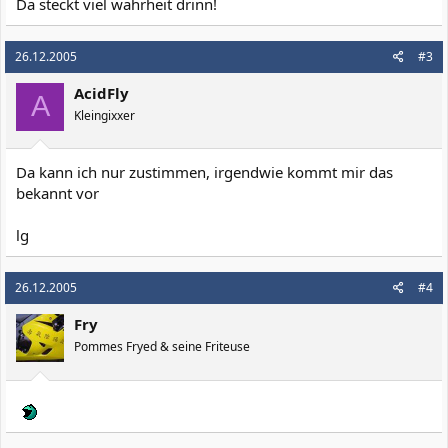
Da steckt viel wahrheit drinn!
26.12.2005
#3
AcidFly
A
Kleingixxer
Da kann ich nur zustimmen, irgendwie kommt mir das
bekannt vor
lg
26.12.2005
#4
Fry
Pommes Fryed & seine Friteuse