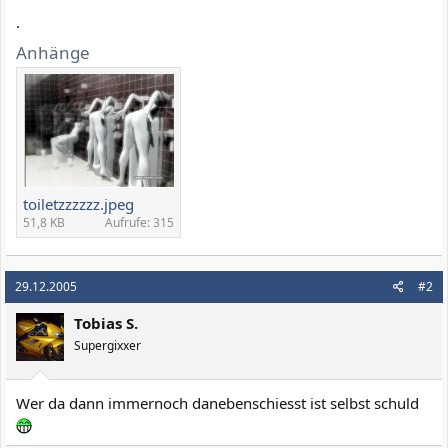
.
Anhänge
toiletzzzzzz.jpeg
51,8 KB
Aufrufe: 315
29.12.2005
#2
Tobias S.
Supergixxer
Wer da dann immernoch danebenschiesst ist selbst schuld