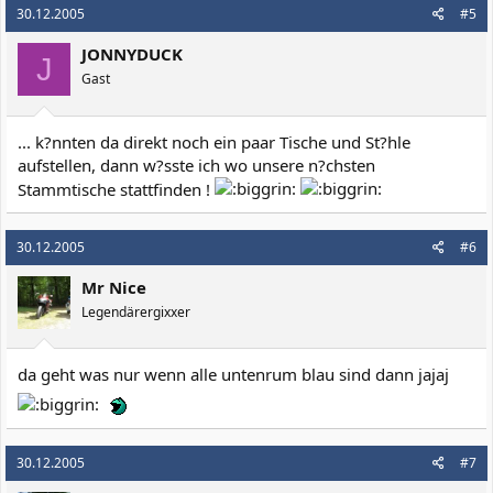
30.12.2005
#5
JONNYDUCK
J
Gast
... k?nnten da direkt noch ein paar Tische und St?hle
aufstellen, dann w?sste ich wo unsere n?chsten
Stammtische stattfinden !
30.12.2005
#6
Mr Nice
Legendärergixxer
da geht was nur wenn alle untenrum blau sind dann jajaj
30.12.2005
#7