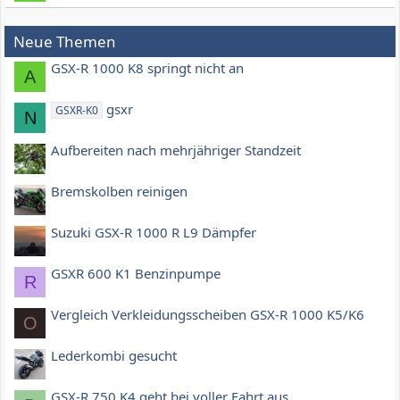
Neue Themen
GSX-R 1000 K8 springt nicht an
A
gsxr
GSXR-K0
N
Aufbereiten nach mehrjähriger Standzeit
Bremskolben reinigen
Suzuki GSX-R 1000 R L9 Dämpfer
GSXR 600 K1 Benzinpumpe
R
Vergleich Verkleidungsscheiben GSX-R 1000 K5/K6
O
Lederkombi gesucht
GSX-R 750 K4 geht bei voller Fahrt aus