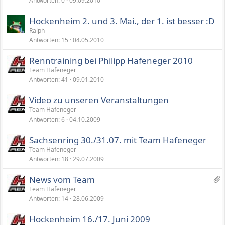
Antworten
0
09.09.2010
Hockenheim 2. und 3. Mai., der 1. ist besser :D
Ralph
Antworten
15
04.05.2010
Renntraining bei Philipp Hafeneger 2010
Team Hafeneger
Antworten
41
09.01.2010
Video zu unseren Veranstaltungen
Team Hafeneger
Antworten
6
04.10.2009
Sachsenring 30./31.07. mit Team Hafeneger
Team Hafeneger
Antworten
18
29.07.2009
6
News vom Team
A
Team Hafeneger
Antworten
14
28.06.2009
n
h
Hockenheim 16./17. Juni 2009
ä