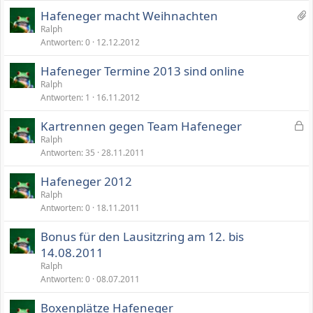
p
1
Hafeneger macht Weihnachten
e
A
Ralph
r
Antworten
0
12.12.2012
n
r
h
t
Hafeneger Termine 2013 sind online
a
Ralph
n
Antworten
1
16.11.2012
g
G
Kartrennen gegen Team Hafeneger
e
Ralph
Antworten
35
28.11.2011
s
p
Hafeneger 2012
e
Ralph
r
Antworten
0
18.11.2011
r
t
Bonus für den Lausitzring am 12. bis
14.08.2011
Ralph
Antworten
0
08.07.2011
Boxenplätze Hafeneger