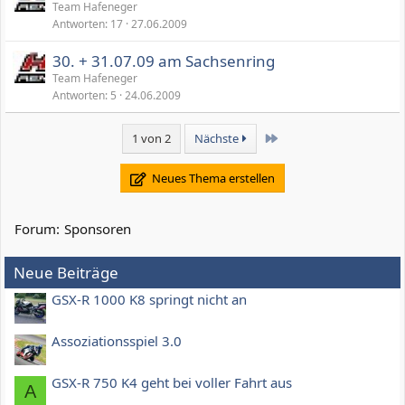
Team Hafeneger
n
Antworten
17
27.06.2009
g
e
30. + 31.07.09 am Sachsenring
Team Hafeneger
Antworten
5
24.06.2009
Letzte
1 von 2
Nächste
Neues Thema erstellen
Forum:
Sponsoren
Neue Beiträge
GSX-R 1000 K8 springt nicht an
Assoziationsspiel 3.0
GSX-R 750 K4 geht bei voller Fahrt aus
A