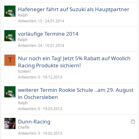
a
e
Hafeneger fährt auf Suzuki als Hauptpartner
n
Ralph
g
Antworten
15
24.01.2014
vorläufige Termine 2014
Ralph
Antworten
24
10.01.2014
Nur noch ein Tag! Jetzt 5% Rabatt auf Woolich
T
Racing Produkte sichiern!
tszwarc
Antworten
0
19.12.2013
weiterer Termin Rookie Schule ..am 29. August
in Oschersleben
Ralph
Antworten
0
19.03.2013
G
Dunn-Racing
e
Cheffe
Antworten
3
19.02.2013
s