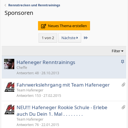
Rennstrecken und Renntrainings
Sponsoren
Neues Thema erstellen
Letzte
1 von 2
Nächste
Filter
A
Hafeneger Renntrainings
n
Cheffe
Antworten
48
28.10.2013
g
e
1
Fahrwerkslehrgang mit Team Hafeneger
h
4
Team Hafeneger
e
Antworten
153
27.02.2015
A
f
n
t
1
NEU!!! Hafeneger Rookie Schule - Erlebe
h
e
A
auch Du Dein 1. Mal . . . . . . . .
ä
t
n
Team Hafeneger
n
h
Antworten
76
22.01.2015
g