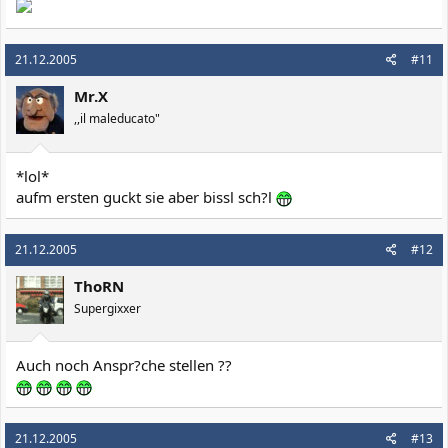
21.12.2005
#11
Mr.X
,,il maleducato"
*lol*
aufm ersten guckt sie aber bissl sch?l
21.12.2005
#12
ThoRN
Supergixxer
Auch noch Anspr?che stellen ??
21.12.2005
#13