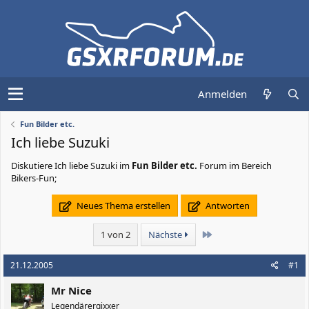
Anmelden
Fun Bilder etc.
Ich liebe Suzuki
Diskutiere
Ich liebe Suzuki
im
Fun Bilder etc.
Forum im Bereich
Bikers-Fun;
Neues Thema erstellen
Antworten
Letzte
1 von 2
Nächste
21.12.2005
#1
Mr Nice
Legendärergixxer