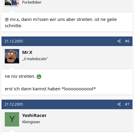
Pocketbiker
@ mr.x, dann m?ssen wir uns aber streiten. ist ne geile
schnitte.
21.12.2005
#6
Mr.X
,,il maleducato"
ne nix streiten.
erst ich dann kannst haben *looooooooool*
21.12.2005
#7
YoshiRacer
Y
Kleingixxer