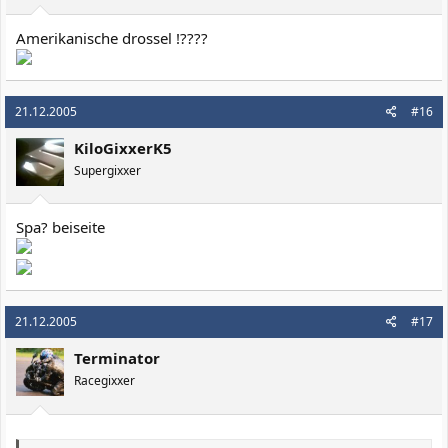
Amerikanische drossel !????
21.12.2005
#16
KiloGixxerK5
Supergixxer
Spa? beiseite
21.12.2005
#17
Terminator
Racegixxer