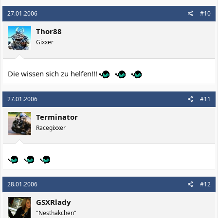
27.01.2006
#10
Thor88
Gixxer
Die wissen sich zu helfen!!!
27.01.2006
#11
Terminator
Racegixxer
28.01.2006
#12
GSXRlady
"Nesthäkchen"