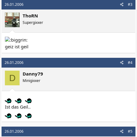
26.01.2006
#3
ThoRN
Supergixxer
geiz ist geil
26.01.2006
#4
Danny79
D
Minigixxer
Ist das Geil..
26.01.2006
#5