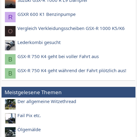
Suzuki GSX-R 1000 R L9 Dämpfer
GSXR 600 K1 Benzinpumpe
R
Vergleich Verkleidungsscheiben GSX-R 1000 K5/K6
O
Lederkombi gesucht
GSX-R 750 K4 geht bei voller Fahrt aus
B
GSX-R 750 K4 geht während der Fahrt plötzlich aus!
B
Meistgelesene Themen
Der allgemeine Witzethread
Fail Pix etc.
Ölgemälde