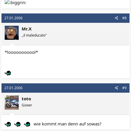
27.01.2006
#8
Mr.X
,,il maleducato"
*looooooooool*
27.01.2006
#9
toto
Gixxer
wie kommt man denn auf sowas?