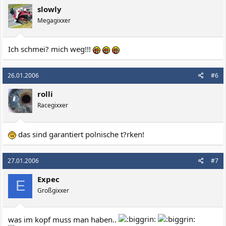
slowly
Megagixxer
Ich schmei? mich weg!!!
26.01.2006
#6
rolli
Racegixxer
das sind garantiert polnische t?rken!
27.01.2006
#7
Expec
E
Großgixxer
was im kopf muss man haben..