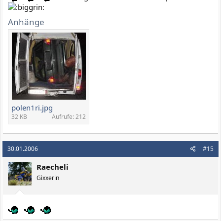
Anhänge
polen1ri.jpg
32 KB
Aufrufe: 212
30.01.2006
#15
Raecheli
Gixxerin