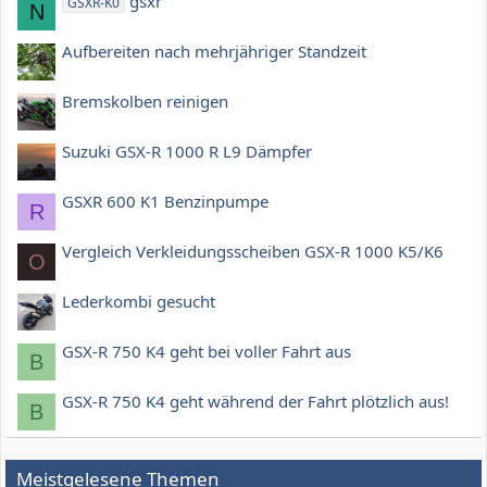
gsxr
GSXR-K0
N
Aufbereiten nach mehrjähriger Standzeit
Bremskolben reinigen
Suzuki GSX-R 1000 R L9 Dämpfer
GSXR 600 K1 Benzinpumpe
R
Vergleich Verkleidungsscheiben GSX-R 1000 K5/K6
O
Lederkombi gesucht
GSX-R 750 K4 geht bei voller Fahrt aus
B
GSX-R 750 K4 geht während der Fahrt plötzlich aus!
B
Meistgelesene Themen