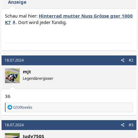
Anzeige
Schau mal hier:
Hinterrad mutter Nuss Grösse gsxr 1000
K7
. Dort wird jeder fündig.
18.07.2024
#2
mjt
Legendärergixxer
36
R
GSXRseeks
e
a
k
18.07.2024
#3
t
i
Judy750S
o