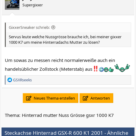
n
Supergixxer
e
n
:
GixxerSneaker schrieb:
Servus leute welche Nussgrösse brauche ich, bei meiner gixxer
1000 K7 um meine Hinterradachs Mutter zu lösen?
Um sowas zu messen reicht normalerweiße auch ein
handelsüblicher Zollstock (Meterstab) aus
R
GSXRseeks
e
a
k
Neues Thema erstellen
Antworten
t
i
o
n
Thema:
Hinterrad mutter Nuss Grösse gsxr 1000 K7
e
n
:
Steckachse Hinterrad GSX-R 600 K1 2001 - Ähnliche