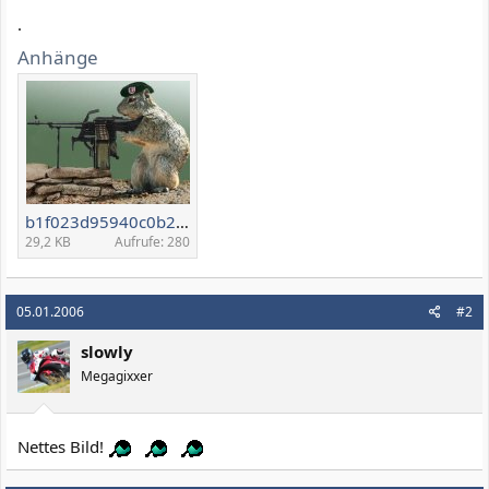
.
Anhänge
b1f023d95940c0b2030.jpg
29,2 KB
Aufrufe: 280
05.01.2006
#2
slowly
Megagixxer
Nettes Bild!