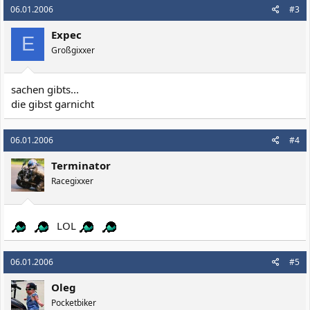
06.01.2006
#3
Expec
E
Großgixxer
sachen gibts...
die gibst garnicht
06.01.2006
#4
Terminator
Racegixxer
LOL
06.01.2006
#5
Oleg
Pocketbiker