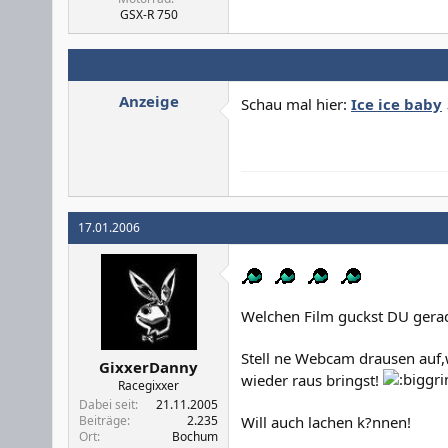
GSX-R 750
Anzeige
Schau mal hier:
Ice ice baby
17.01.2006
Welchen Film guckst DU gera
Stell ne Webcam drausen auf
GixxerDanny
wieder raus bringst!
Racegixxer
Dabei seit
21.11.2005
Will auch lachen k?nnen!
Beiträge
2.235
Ort
Bochum