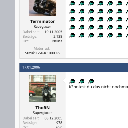
Terminator
Racegixxer
Dabei seit
19.11.2005
Beiträge
2.138
Ort
Neuss
Motorrad
Suzuki GSX-R 1000 K5
17.01.2006
K?nntest du das nicht nochmal
ThoRN
Supergixxer
Dabei seit
08.12.2005
Beiträge
978
Ort
Köln