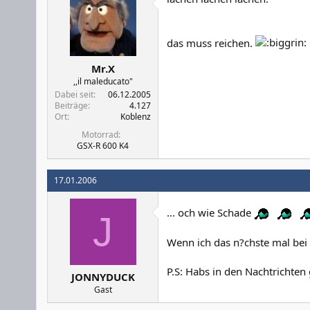
das muss reichen.
Mr.X
,,il maleducato"
Dabei seit
06.12.2005
Beiträge
4.127
Ort
Koblenz
Motorrad
GSX-R 600 K4
17.01.2006
... och wie Schade
J
Wenn ich das n?chste mal bei 
P.S: Habs in den Nachtrichte
JONNYDUCK
Gast