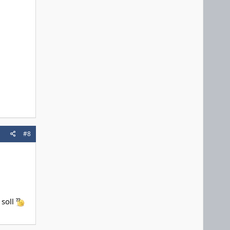
#8
 soll