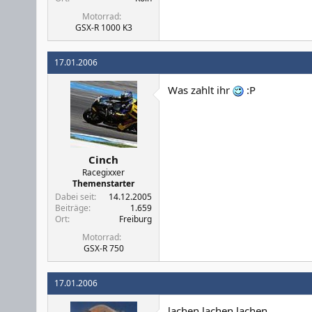
Motorrad
GSX-R 1000 K3
17.01.2006
Was zahlt ihr
:P
Cinch
Racegixxer
Themenstarter
Dabei seit
14.12.2005
Beiträge
1.659
Ort
Freiburg
Motorrad
GSX-R 750
17.01.2006
lachen lachen lachen.