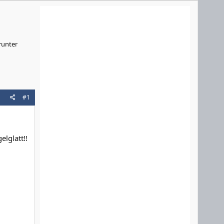
runter
#1
lglatt!!