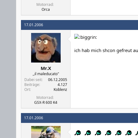
Motorrad
Orca
17.01.2006
ich hab mich shcon gefreut au
Mr.X
,,il maleducato"
Dabei seit
06.12.2005
Beiträge
4.127
Ort
Koblenz
Motorrad
GSX-R 600 K4
17.01.2006