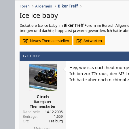
Foren
Allgemein
Biker Treff
Ice ice baby
Diskutiere
Ice ice baby
im
Biker Treff
Forum im Bereich Allgemein
bringen und dachte, hoppla ist ja warm geworden. Ich hatte aber
Neues Thema erstellen
Antworten
17.01.2006
Hey, wie ists euch heut morg
Ich bin zur T?r raus, den M?l
Ich hatte aber noch nichtmal z
Cinch
Racegixxer
Themenstarter
Dabei seit
14.12.2005
Beiträge
1.659
Ort
Freiburg
Motorrad