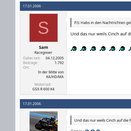
17.01.2006
S
P.S: Habs in den Nachtrichten g
Und das nur weils Cinch auf d
Sam
Racegixxer
Dabei seit
04.12.2005
Beiträge
1.792
Ort
In der Mitte von
KA/HD/MA
Motorrad
GSX-R 600 K4
17.01.2006
Und das nur weils Cinch auf die 