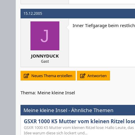
15.12.2005
Inner Tiefgarage beim restli
J
JONNYDUCK
Gast
Neues Thema erstellen
Antworten
Thema:
Meine kleine Insel
Meine kleine Insel - Ähnliche Themen
GSXR 1000 K5 Mutter vom kleinen Ritzel los
GSXR 1000 K5 Mutter vom kleinen Ritzel lose: Hallo Leute, das is
Idee warum diese sich lockert und...