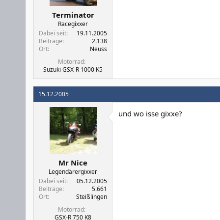
Terminator
Racegixxer
Dabei seit
19.11.2005
Beiträge
2.138
Ort
Neuss
Motorrad
Suzuki GSX-R 1000 K5
15.12.2005
und wo isse gixxe?
Mr Nice
Legendärergixxer
Dabei seit
05.12.2005
Beiträge
5.661
Ort
Steißlingen
Motorrad
GSX-R 750 K8