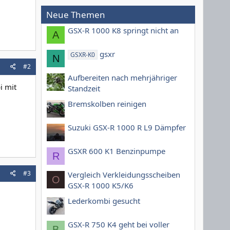
Neue Themen
GSX-R 1000 K8 springt nicht an
A
gsxr
GSXR-K0
N
#2
Aufbereiten nach mehrjähriger
i mit
Standzeit
Bremskolben reinigen
Suzuki GSX-R 1000 R L9 Dämpfer
GSXR 600 K1 Benzinpumpe
R
#3
Vergleich Verkleidungsscheiben
O
GSX-R 1000 K5/K6
Lederkombi gesucht
GSX-R 750 K4 geht bei voller
B