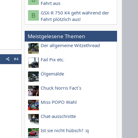
Fahrt aus
GSX-R 750 K4 geht während der
B
Fahrt plötzlich aus!
Meistgelesene Themen
Der allgemeine Witzethread
#4
Fail Pix etc.
Ölgemälde
Chuck Norris Fact´s
Miss POPO Wahl
Chat-ausschnitte
Ist sie nicht hübsch? :q