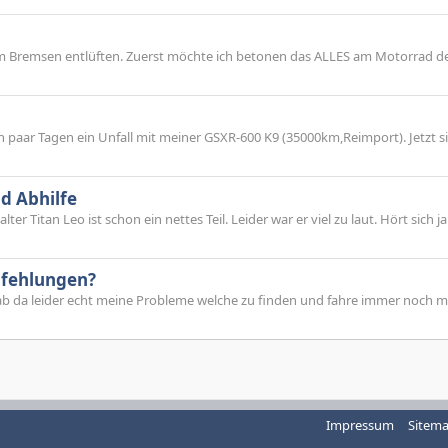
um Bremsen entlüften. Zuerst möchte ich betonen das ALLES am Motorrad d
in paar Tagen ein Unfall mit meiner GSXR-600 K9 (35000km,Reimport). Jetzt s
nd Abhilfe
ter Titan Leo ist schon ein nettes Teil. Leider war er viel zu laut. Hört sich ja
pfehlungen?
ab da leider echt meine Probleme welche zu finden und fahre immer noch m
Impressum
Sitem