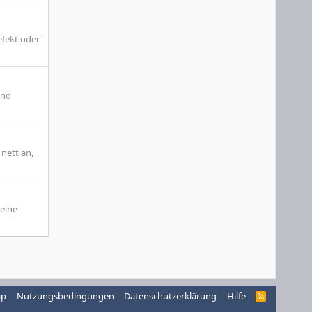
efekt oder
ind
 nett an,
eine
ap
Nutzungsbedingungen
Datenschutzerklärung
Hilfe
R
S