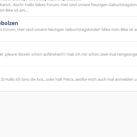
aroX, dischi: Hallo liebes Forum, Hier sind unsere heutigen Geburtstagskin
m Bike ist am...
ebolzen
es Forum, Hier sind unsere heutigen Geburtstagskinder! Mike mim Bike ist 
eder :pleure: Boxen schön aufdrehen!!! Hab ich mir schon zwei mal reingezog
rf :D Hallo ich bins die Eva...oder halt Petra...wollte mich auch mal anmelden