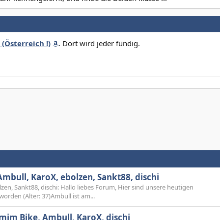
(Österreich !)
. Dort wird jeder fündig.
mbull, KaroX, ebolzen, Sankt88, dischi
en, Sankt88, dischi: Hallo liebes Forum, Hier sind unsere heutigen
rden (Alter: 37)Ambull ist am...
mim Bike, Ambull, KaroX, dischi