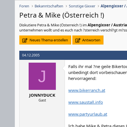
Foren
Bekanntschaften
Sonstige Gixxer
Alpengixxer /
Petra & Mike (Österreich !)
Diskutiere
Petra & Mike (Österreich !)
im
Alpengixxer / Austri
unternehmen wollt und es euch nach ?sterreich verschl?gt m?ss
Neues Thema erstellen
Antworten
04.12.2005
Falls ihr mal ?ne geile Bikert
J
unbedingt dort vorbeischauen
hervorragend:
www.bikerranch.at
JONNYDUCK
Gast
www.saustall.info
www.partyurlaub.at
Ich habe Mike & Petra dieses J