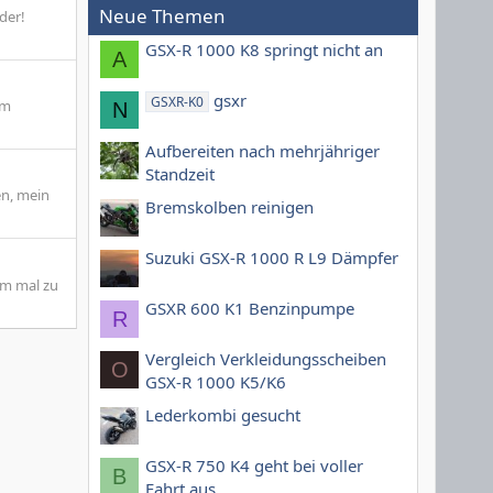
Neue Themen
der!
GSX-R 1000 K8 springt nicht an
A
gsxr
GSXR-K0
am
N
Aufbereiten nach mehrjähriger
Standzeit
en, mein
Bremskolben reinigen
Suzuki GSX-R 1000 R L9 Dämpfer
 um mal zu
GSXR 600 K1 Benzinpumpe
R
Vergleich Verkleidungsscheiben
O
GSX-R 1000 K5/K6
Lederkombi gesucht
GSX-R 750 K4 geht bei voller
B
Fahrt aus