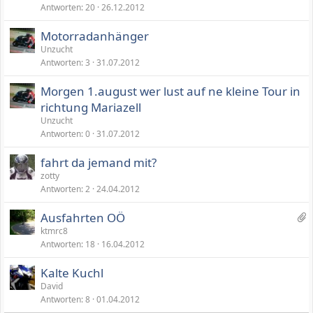
Antworten
20
26.12.2012
n
h
Motorradanhänger
ä
Unzucht
n
Antworten
3
31.07.2012
g
e
Morgen 1.august wer lust auf ne kleine Tour in
richtung Mariazell
Unzucht
Antworten
0
31.07.2012
fahrt da jemand mit?
zotty
Antworten
2
24.04.2012
7
Ausfahrten OÖ
A
ktmrc8
Antworten
18
16.04.2012
n
h
Kalte Kuchl
ä
David
n
Antworten
8
01.04.2012
g