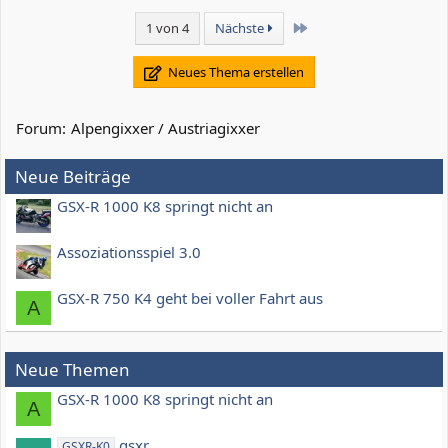
e
Letzte
1 von 4
Nächste
Neues Thema erstellen
Forum:
Alpengixxer / Austriagixxer
Neue Beiträge
GSX-R 1000 K8 springt nicht an
Assoziationsspiel 3.0
GSX-R 750 K4 geht bei voller Fahrt aus
A
Neue Themen
GSX-R 1000 K8 springt nicht an
A
gsxr
GSXR-K0