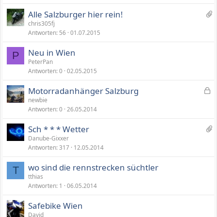
h
3
Alle Salzburger hier rein!
ä
A
chris305fj
n
Antworten
56
01.07.2015
n
g
h
e
Neu in Wien
ä
P
PeterPan
n
Antworten
0
02.05.2015
g
e
G
Motorradanhänger Salzburg
e
newbie
Antworten
0
26.05.2014
s
p
2
Sch * * * Wetter
e
5
Danube-Gixxer
r
Antworten
317
12.05.2014
A
r
n
t
wo sind die rennstrecken süchtler
h
T
tthias
ä
Antworten
1
06.05.2014
n
g
Safebike Wien
e
David