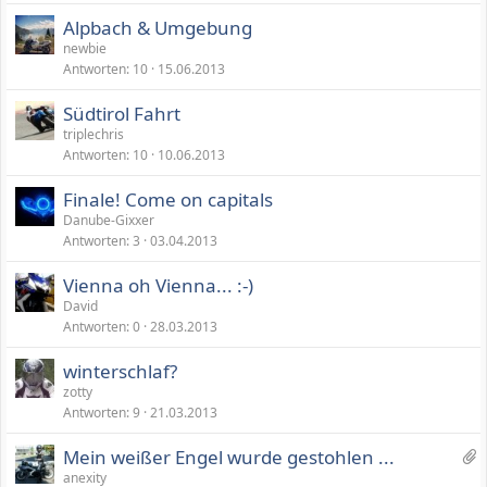
Alpbach & Umgebung
newbie
Antworten
10
15.06.2013
Südtirol Fahrt
triplechris
Antworten
10
10.06.2013
Finale! Come on capitals
Danube-Gixxer
Antworten
3
03.04.2013
Vienna oh Vienna... :-)
David
Antworten
0
28.03.2013
winterschlaf?
zotty
Antworten
9
21.03.2013
2
Mein weißer Engel wurde gestohlen ...
A
anexity