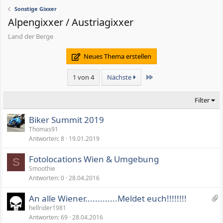
Sonstige Gixxer
Alpengixxer / Austriagixxer
Land der Berge
Neues Thema erstellen
Letzte
1 von 4
Nächste
Filter
Biker Summit 2019
Thomas91
Antworten
8
19.01.2019
Fotolocations Wien & Umgebung
S
Smoothie
Antworten
0
28.04.2016
2
An alle Wiener.............Meldet euch!!!!!!!!
A
hellrider1981
Antworten
69
28.04.2016
n