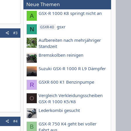
Neue Themen
GSX-R 1000 K8 springt nicht an
A
gsxr
GSXR-K0
N
#3
Aufbereiten nach mehrjähriger
Standzeit
Bremskolben reinigen
Suzuki GSX-R 1000 R L9 Dämpfer
GSXR 600 K1 Benzinpumpe
R
Vergleich Verkleidungsscheiben
O
GSX-R 1000 K5/K6
Lederkombi gesucht
#4
GSX-R 750 K4 geht bei voller
B
Fahrt aus