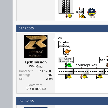
09.12.2005
ok
LjOblivision
:doublepuke1:
WM-K?nig
Dabei seit
07.12.2005
Beiträge
207
Ort
Wien
Motorrad
GSX-R 1000 K 8
09.12.2005