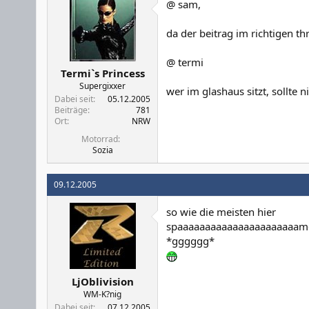
@ sam,
da der beitrag im richtigen thr
@ termi
Termi`s Princess
Supergixxer
wer im glashaus sitzt, sollte nic
Dabei seit
05.12.2005
Beiträge
781
Ort
NRW
Motorrad
Sozia
09.12.2005
so wie die meisten hier
spaaaaaaaaaaaaaaaaaaaaaam
*gggggg*
LjOblivision
WM-K?nig
Dabei seit
07.12.2005