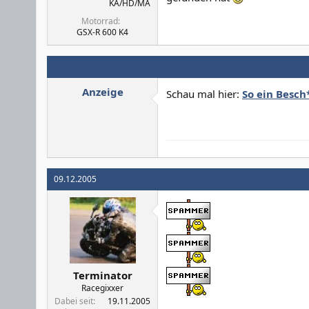
KA/HD/MA
Motorrad
GSX-R 600 K4
Anzeige
Schau mal hier:
So ein Besch
09.12.2005
Terminator
Racegixxer
Dabei seit
19.11.2005