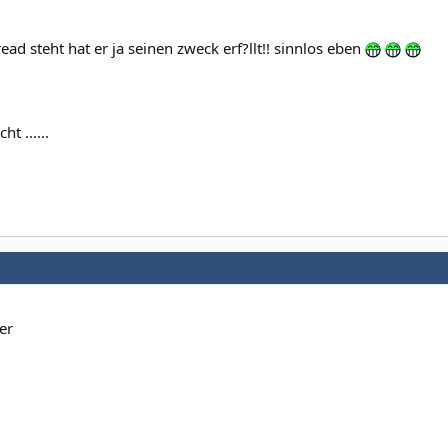
ead steht hat er ja seinen zweck erf?llt!! sinnlos eben
ht ......
er