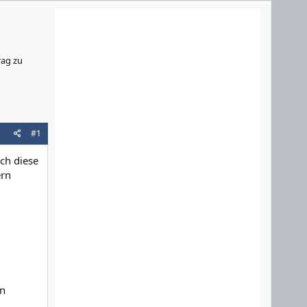
rag zu
#1
ch diese
ern
hn