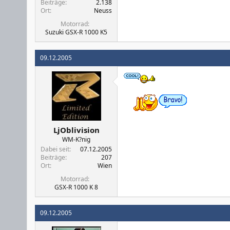
Beiträge
2.138
Ort
Neuss
Motorrad
Suzuki GSX-R 1000 K5
09.12.2005
LjOblivision
WM-K?nig
Dabei seit
07.12.2005
Beiträge
207
Ort
Wien
Motorrad
GSX-R 1000 K 8
09.12.2005