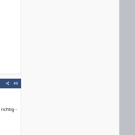
#8
richtig -