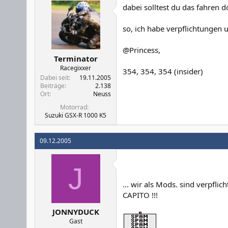
dabei solltest du das fahren d
so, ich habe verpflichtungen 
@Princess,
Terminator
Racegixxer
354, 354, 354 (insider)
Dabei seit
19.11.2005
Beiträge
2.138
Ort
Neuss
Motorrad
Suzuki GSX-R 1000 K5
09.12.2005
J
... wir als Mods. sind verpflic
CAPITO !!!
JONNYDUCK
Gast