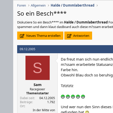
Foren
Allgemein
Halde / Dummlaberthread
So ein Besch****
Diskutiere
So ein Besch****
im
Halde / Dummlaberthread
For
spammen und dann klaut dasBoard auch diese m?ssam erarbeite
Neues Thema erstellen
Antworten
09.12.2005
Da freut man sich nun endlic
S
m?ssam erarbeitete Statusanz
Farbe hin.
Obwohl Blau doch so beruhig
Sam
Tztztztz
Racegixxer
Themenstarter
Dabei seit
04.12.2005
Beiträge
1.792
Ort
Und wer nun den Sinn dieses B
In der Mitte von
gefunden hat