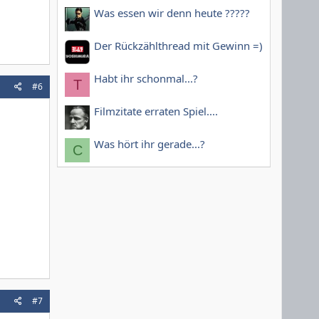
Was essen wir denn heute ?????
Der Rückzählthread mit Gewinn =)
Habt ihr schonmal...?
T
#6
Filmzitate erraten Spiel....
Was hört ihr gerade...?
C
#7