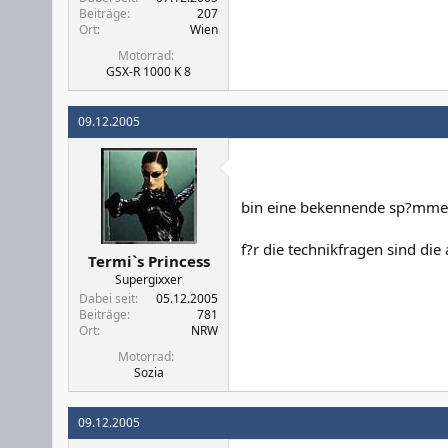
Beiträge
207
Ort
Wien
Motorrad
GSX-R 1000 K 8
09.12.2005
bin eine bekennende sp?mme
f?r die technikfragen sind die
Termi`s Princess
Supergixxer
Dabei seit
05.12.2005
Beiträge
781
Ort
NRW
Motorrad
Sozia
09.12.2005