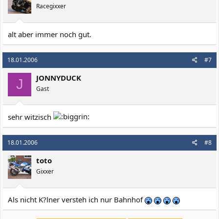
Racegixxer
alt aber immer noch gut.
18.01.2006
#7
JONNYDUCK
J
Gast
sehr witzisch
18.01.2006
#8
toto
Gixxer
Als nicht K?lner versteh ich nur Bahnhof