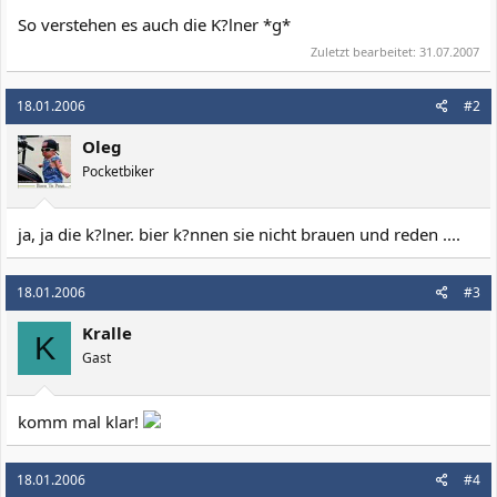
So verstehen es auch die K?lner *g*
Zuletzt bearbeitet:
31.07.2007
18.01.2006
#2
Oleg
Pocketbiker
ja, ja die k?lner. bier k?nnen sie nicht brauen und reden ....
18.01.2006
#3
Kralle
K
Gast
komm mal klar!
18.01.2006
#4