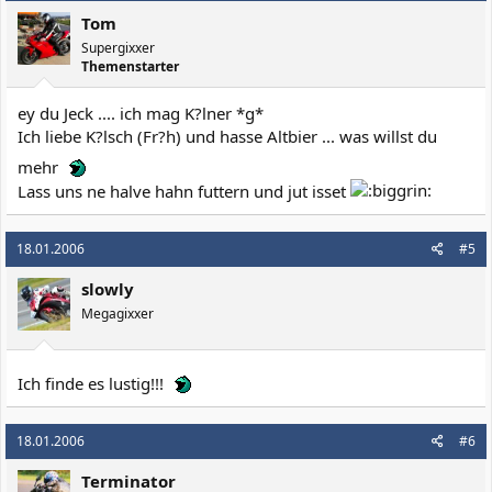
Tom
Supergixxer
Themenstarter
ey du Jeck .... ich mag K?lner *g*
Ich liebe K?lsch (Fr?h) und hasse Altbier ... was willst du
mehr
Lass uns ne halve hahn futtern und jut isset
18.01.2006
#5
slowly
Megagixxer
Ich finde es lustig!!!
18.01.2006
#6
Terminator