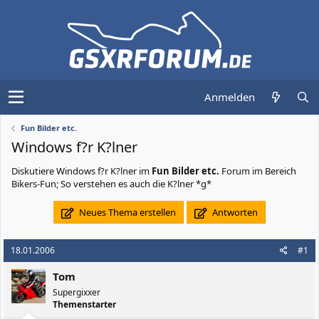
Anmelden
Fun Bilder etc.
Windows f?r K?lner
Diskutiere
Windows f?r K?lner
im
Fun Bilder etc.
Forum im Bereich
Bikers-Fun; So verstehen es auch die K?lner *g*
Neues Thema erstellen
Antworten
18.01.2006
#1
Tom
Supergixxer
Themenstarter