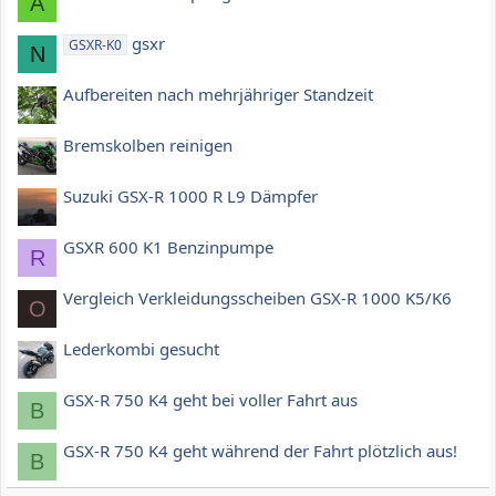
A
gsxr
GSXR-K0
N
Aufbereiten nach mehrjähriger Standzeit
Bremskolben reinigen
Suzuki GSX-R 1000 R L9 Dämpfer
GSXR 600 K1 Benzinpumpe
R
Vergleich Verkleidungsscheiben GSX-R 1000 K5/K6
O
Lederkombi gesucht
GSX-R 750 K4 geht bei voller Fahrt aus
B
GSX-R 750 K4 geht während der Fahrt plötzlich aus!
B