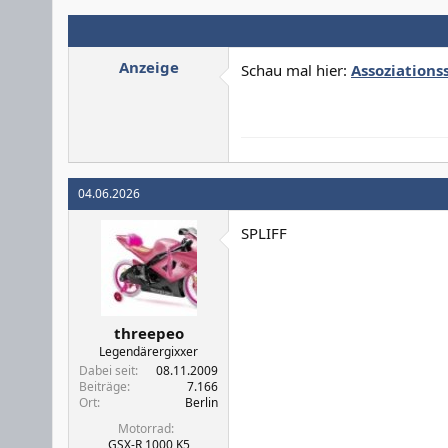
Anzeige
Schau mal hier:
Assoziationss
04.06.2026
SPLIFF
threepeo
Legendärergixxer
Dabei seit
08.11.2009
Beiträge
7.166
Ort
Berlin
Motorrad
GSX-R 1000 K5