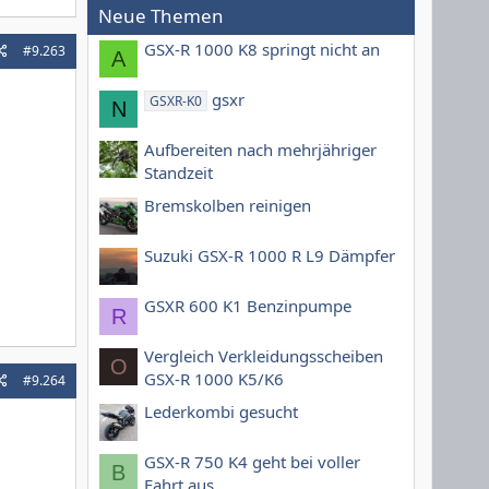
Neue Themen
GSX-R 1000 K8 springt nicht an
#9.263
A
gsxr
GSXR-K0
N
Aufbereiten nach mehrjähriger
Standzeit
Bremskolben reinigen
Suzuki GSX-R 1000 R L9 Dämpfer
GSXR 600 K1 Benzinpumpe
R
Vergleich Verkleidungsscheiben
O
GSX-R 1000 K5/K6
#9.264
Lederkombi gesucht
GSX-R 750 K4 geht bei voller
B
Fahrt aus