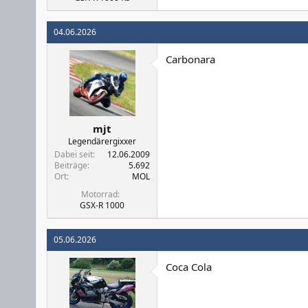
04.06.2026
Carbonara
mjt
Legendärergixxer
Dabei seit
12.06.2009
Beiträge
5.692
Ort
MOL
Motorrad
GSX-R 1000
05.06.2026
Coca Cola