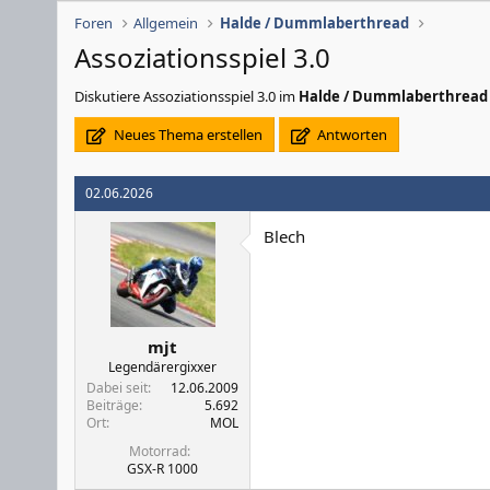
Foren
Allgemein
Halde / Dummlaberthread
Assoziationsspiel 3.0
Diskutiere
Assoziationsspiel 3.0
im
Halde / Dummlaberthread
Neues Thema erstellen
Antworten
02.06.2026
Blech
mjt
Legendärergixxer
Dabei seit
12.06.2009
Beiträge
5.692
Ort
MOL
Motorrad
GSX-R 1000