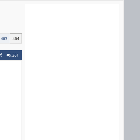
463
464
#9.261