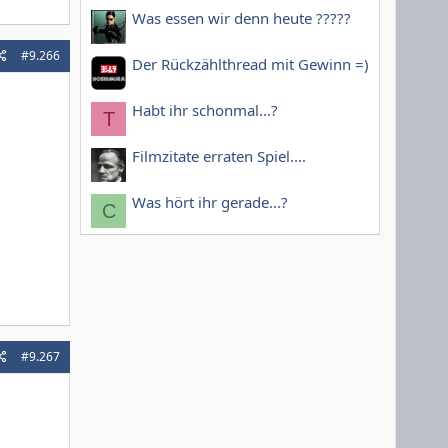
Was essen wir denn heute ?????
#9.266
Der Rückzählthread mit Gewinn =)
Habt ihr schonmal...?
T
Filmzitate erraten Spiel....
Was hört ihr gerade...?
C
#9.267