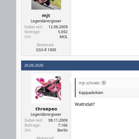
mjt
Legendärergixxer
Dabei seit
12.06.2009
Beiträge
5.692
Ort
MOL
Motorrad
GSX-R 1000
26.06.2026
mjt schrieb:
Kappadokien
Watndat?
threepeo
Legendärergixxer
Dabei seit
08.11.2009
Beiträge
7.166
Ort
Berlin
Motorrad