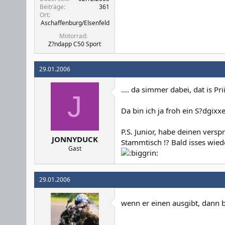
Beiträge
361
Ort
Aschaffenburg/Elsenfeld
Motorrad
Z?ndapp C50 Sport
29.01.2006
.... da simmer dabei, dat is Pri
J
Da bin ich ja froh ein S?dgixxe
P.S. Junior, habe deinen vers
JONNYDUCK
Stammtisch !? Bald isses wiede
Gast
29.01.2006
wenn er einen ausgibt, dann b