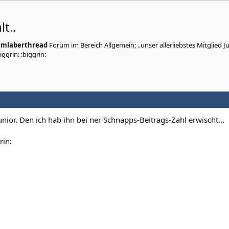
t..
mmlaberthread
Forum im Bereich Allgemein; ..unser allerliebstes Mitglied J
iggrin: :biggrin:
Junior. Den ich hab ihn bei ner Schnapps-Beitrags-Zahl erwischt...