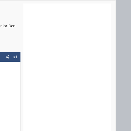
unior. Den
#1