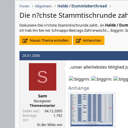
Foren
Allgemein
Halde / Dummlaberthread
Die n?chste Stammtischrunde zahl
Diskutiere
Die n?chste Stammtischrunde zahlt..
im
Halde / Du
ich hab ihn bei ner Schnapps-Beitrags-Zahl erwischt... :biggrin: :b
Neues Thema erstellen
Antworten
28.01.2006
..unser allerliebstes Mitglied 
S
Anhänge
Sam
Racegixxer
Themenstarter
Dabei seit
04.12.2005
Beiträge
1.792
Ort
In der Mitte von