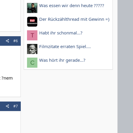
Was essen wir denn heute ?????
Der Rückzählthread mit Gewinn =)
Habt ihr schonmal...?
T
#6
Filmzitate erraten Spiel....
Was hört ihr gerade...?
C
it ?nem
#7