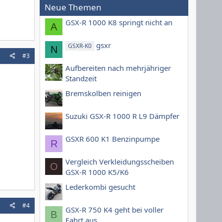
Neue Themen
GSX-R 1000 K8 springt nicht an
A
gsxr
GSXR-K0
N
#3
Aufbereiten nach mehrjähriger
Standzeit
Bremskolben reinigen
Suzuki GSX-R 1000 R L9 Dämpfer
GSXR 600 K1 Benzinpumpe
R
Vergleich Verkleidungsscheiben
O
GSX-R 1000 K5/K6
Lederkombi gesucht
#4
GSX-R 750 K4 geht bei voller
B
Fahrt aus