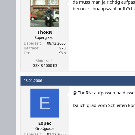
da muss man ja richtig aufpas
bei ner schnappszahl aufh?rt
ThoRN
Supergixxer
Dabei seit
08.12.2005
Beiträge
978
Ort
Köln
Motorrad
GSX-R 1000 K3
28.01.2006
@ ThoRN: aufpassen bald isse
E
Da ich grad vom Schleifen ko
Expec
Großgixxer
Dabei seit
02.12.2005