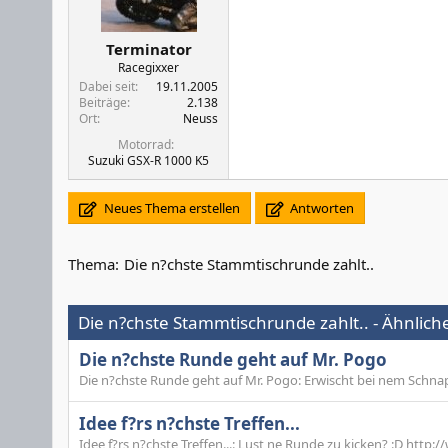
Terminator
Racegixxer
Dabei seit
19.11.2005
Beiträge
2.138
Ort
Neuss
Motorrad
Suzuki GSX-R 1000 K5
Neues Thema erstellen
Antworten
Thema:
Die n?chste Stammtischrunde zahlt..
Die n?chste Stammtischrunde zahlt.. - Ähnlic
Die n?chste Runde geht auf Mr. Pogo
Die n?chste Runde geht auf Mr. Pogo: Erwischt bei nem Schnap
Idee f?rs n?chste Treffen...
Idee f?rs n?chste Treffen...: Lust ne Runde zu kicken? :D ht