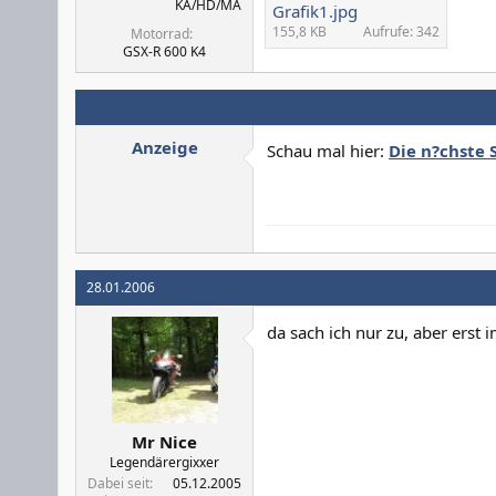
KA/HD/MA
Grafik1.jpg
155,8 KB
Aufrufe: 342
Motorrad
GSX-R 600 K4
Anzeige
Schau mal hier:
Die n?chste 
28.01.2006
da sach ich nur zu, aber ers
Mr Nice
Legendärergixxer
Dabei seit
05.12.2005