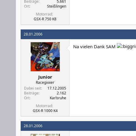
Beiträge
5.661
Ort
Steißlingen
Motorrad
GSX-R 750 K8
28.01.2006
Na vielen Dank SAM
Junior
Racegixxer
Dabei seit
17.12.2005
Beiträge
2.162
Ort
Karlsruhe
Motorrad
GSX-R 1000 K4
28.01.2006