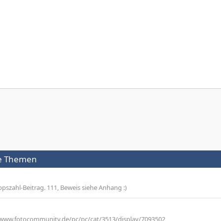
he Themen
pszahl-Beitrag. 111, Beweis siehe Anhang :)
tp://www.fotocommunity.de/pc/pc/cat/3513/display/7093502