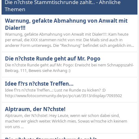
Die n?chste Stammtischrunde zahlt.. - Ähnliche
Themen
Warnung, gefakte Abmahnung von Anwalt mit
Dialer!!!
Warnung, gefakte Abmahnung von Anwalt mit Dialer!!!: Kam heute
per email, die XXX stammen nicht von mir. Die Mails sind auch in
anderer Form unterwegs. Die "Rechnung" befindet sich angeblich im...
Die n?chste Runde geht auf Mr. Pogo
Die n?chste Runde geht auf Mr. Pogo: Erwischt bei nem Schnappszahl-
Beitrag. 111, Beweis siehe Anhang :)
Idee f?rs n?chste Treffen...
Idee f?rs n?chste Treffen...: Lust ne Runde zu kicken? :D
http://www.fotocommunity.de/pc/pc/cat/3513/display/7093502
Alptraum, der N?chste!
Alptraum, der N?chste!: Hey Leute, wenn wir schon dabei sind,
machen wir gleich weiter. Wirklich mies. Sowas w?nsche ich keinem
von uns ...