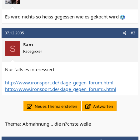
Es wird nichts so heiss gegessen wie es gekocht wird
07.12.2005
#3
Sam
S
Racegixxer
Nur falls es interessiert:
http://www.ironsport.de/klage_gegen_forum.html
http://www.ironsport.de/klage_gegen_forum5.html
Neues Thema erstellen
Antworten
Thema:
Abmahnung... die n?chste welle