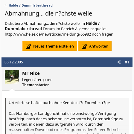
Halde / Dummlaberthread
Abmahnung... die n?chste welle
Diskutiere
Abmahnung... die n?chste welle
im
Halde /
Dummlaberthread
Forum im Bereich Allgemein; quelle:
http://www.heise.de/newsticker/meldung/66982 noch fragen
Neues Thema erstellen
Antworten
06.12.2005
#1
Mr Nice
Legendärergixxer
Themenstarter
Urteil: Heise haftet auch ohne Kenntnis f?r Forenbeitr?ge
Das Hamburger Landgericht hat eine einstweilige Verf?gung
best?tigt, nach der es heise online verboten ist, Forenbeitr?ge zu
verbreiten, in denen dazu aufgerufen wird, durch den
massenhaften Download eines Programms den Server-Betrieb