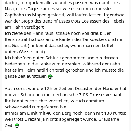
dachte, mir gucken alle zu und es passiert was dämliches.
Naja, eines Tages kam es so, wie es kommen musste.
Zapfhahn ins Moped gesteckt, voll laufen lassen. Irgendwie
war der Stopp des Benzinflusses trotz Loslassen des Hebels
am Hahn verzögert.
Ich ziehe den Hahn raus, schaue noch voll drauf: Der
Benzinstrahl schoss an die Kanten des Tankdeckels und mir
ins Gesicht (ihr kennt das sicher, wenn man nen Löffel
unters Wasser hebt).
Ich habe 'nen guten Schluck genommen und bin danach
bedeppert in die Tanke zum Bezahlen. Während der Fahrt
hat es im Helm natürlich total gerochen und ich musste die
ganze Zeit aufstoßen
Auch sonst war die 125-er Zeit ein Desaster: der Händler hat
mir zur Schonung eine mechanische 7-PS-Drossel verbaut.
Ihr könnt euch sicher vorstellen, wie ich damit im
Schwarzwald rumgefahren bin...
Immer am Limit mit 40 den Berg hoch, dann mit 130 runter,
weil trotz Drezahl ja nichts abgeriegelt wurde. Grausame
Zeit!