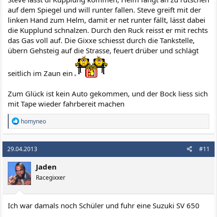
auf dem Spiegel und will runter fallen. Steve greift mit der
linken Hand zum Helm, damit er net runter fällt, lässt dabei
die Kupplund schnalzen. Durch den Ruck reisst er mit rechts
das Gas voll auf. Die Gixxe schiesst durch die Tankstelle,
übern Gehsteig auf die Strasse, feuert drüber und schlägt
seitlich im Zaun ein
Zum Glück ist kein Auto gekommen, und der Bock liess sich
mit Tape wieder fahrbereit machen
R
homyneo
e
a
k
29.04.2013
#11
t
i
Jaden
o
n
Racegixxer
e
n
:
Ich war damals noch Schüler und fuhr eine Suzuki SV 650