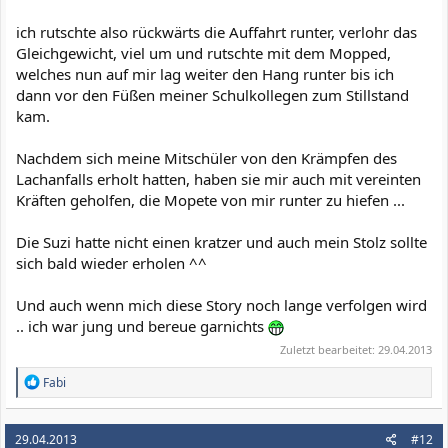
ich rutschte also rückwärts die Auffahrt runter, verlohr das
Gleichgewicht, viel um und rutschte mit dem Mopped,
welches nun auf mir lag weiter den Hang runter bis ich
dann vor den Füßen meiner Schulkollegen zum Stillstand
kam.
Nachdem sich meine Mitschüler von den Krämpfen des
Lachanfalls erholt hatten, haben sie mir auch mit vereinten
Kräften geholfen, die Mopete von mir runter zu hiefen ...
Die Suzi hatte nicht einen kratzer und auch mein Stolz sollte
sich bald wieder erholen ^^
Und auch wenn mich diese Story noch lange verfolgen wird
.. ich war jung und bereue garnichts
Zuletzt bearbeitet:
29.04.2013
R
Fabi
e
a
k
29.04.2013
#12
t