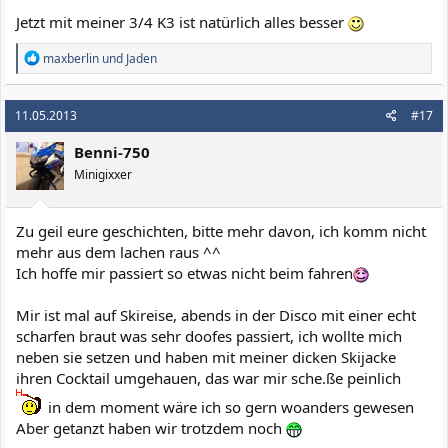
Jetzt mit meiner 3/4 K3 ist natürlich alles besser
R
maxberlin
und
Jaden
e
a
k
11.05.2013
#17
t
i
Benni-750
o
n
Minigixxer
e
n
:
Zu geil eure geschichten, bitte mehr davon, ich komm nicht
mehr aus dem lachen raus ^^
Ich hoffe mir passiert so etwas nicht beim fahren
Mir ist mal auf Skireise, abends in der Disco mit einer echt
scharfen braut was sehr doofes passiert, ich wollte mich
neben sie setzen und haben mit meiner dicken Skijacke
ihren Cocktail umgehauen, das war mir sche.ße peinlich
in dem moment wäre ich so gern woanders gewesen
Aber getanzt haben wir trotzdem noch