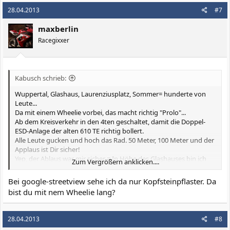
k
28.04.2013
#7
t
i
maxberlin
o
n
Racegixxer
e
n
:
Kabusch schrieb:
Wuppertal, Glashaus, Laurenziusplatz, Sommer= hunderte von
Leute...
Da mit einem Wheelie vorbei, das macht richtig "Prolo"...
Ab dem Kreisverkehr in den 4ten geschaltet, damit die Doppel-
ESD-Anlage der alten 610 TE richtig bollert.
Alle Leute gucken und hoch das Rad. 50 Meter, 100 Meter und der
Applaus ist Dir sicher!
Yep, der Ablaus war mir sicher = In Höhe des Glashauses bin ich
Zum Vergrößern anklicken....
dann nach hinten übergekippt und lang
die Strasse entlang gerutscht. Nix passiert. Nachdem das Lachen
Bei google-streetview sehe ich da nur Kopfsteinpflaster. Da
und Klatschen verschallt war habe ich versucht
bist du mit nem Wheelie lang?
die Maschine wieder anzutreten. Direkt vor´m Glashaus...
Alles war ruhig und alle schauten...
Es klappte zum Verrecken nicht und ich verbeugte mich vor dem
28.04.2013
#8
"Puplikum"...und schob sie anschließend in die