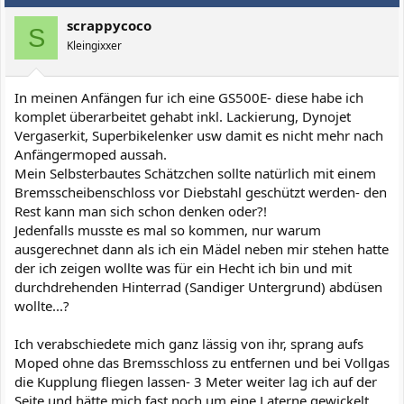
i
scrappycoco
o
S
n
Kleingixxer
e
n
:
In meinen Anfängen fur ich eine GS500E- diese habe ich
komplet überarbeitet gehabt inkl. Lackierung, Dynojet
Vergaserkit, Superbikelenker usw damit es nicht mehr nach
Anfängermoped aussah.
Mein Selbsterbautes Schätzchen sollte natürlich mit einem
Bremsscheibenschloss vor Diebstahl geschützt werden- den
Rest kann man sich schon denken oder?!
Jedenfalls musste es mal so kommen, nur warum
ausgerechnet dann als ich ein Mädel neben mir stehen hatte
der ich zeigen wollte was für ein Hecht ich bin und mit
durchdrehenden Hinterrad (Sandiger Untergrund) abdüsen
wollte...?
Ich verabschiedete mich ganz lässig von ihr, sprang aufs
Moped ohne das Bremsschloss zu entfernen und bei Vollgas
die Kupplung fliegen lassen- 3 Meter weiter lag ich auf der
Seite und hätte mich fast noch um eine Laterne gewickelt.