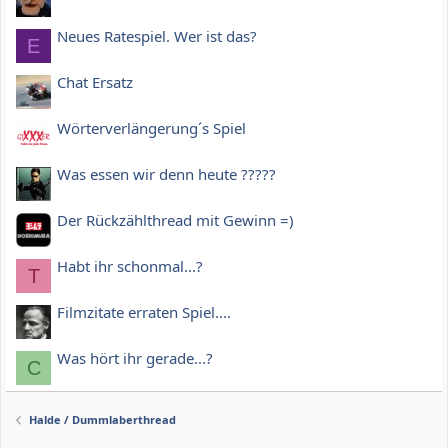
Neues Ratespiel. Wer ist das?
E
Chat Ersatz
Wörterverlängerung´s Spiel
Was essen wir denn heute ?????
Der Rückzählthread mit Gewinn =)
Habt ihr schonmal...?
T
Filmzitate erraten Spiel....
Was hört ihr gerade...?
C
Halde / Dummlaberthread