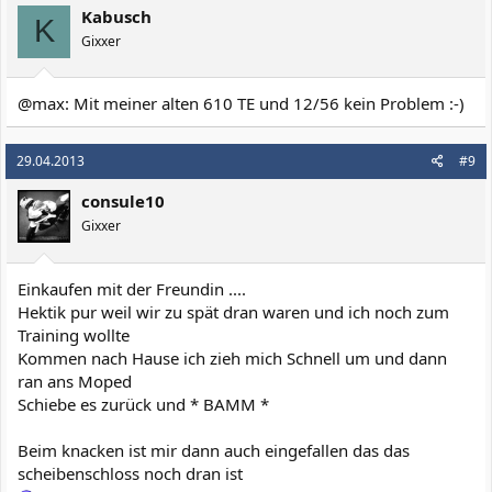
Seitenstrasse Richtung Breuersaal...
Kabusch
K
Noch mal tobener Ablaus und ein Artikel in der WZ mit Bild (war
Gixxer
nämlich gerade ein Hobbyfotograf auf dem Laurenziusplatz).
Schön war´s trotzdem
@max: Mit meiner alten 610 TE und 12/56 kein Problem :-)
29.04.2013
#9
consule10
Gixxer
Einkaufen mit der Freundin ....
Hektik pur weil wir zu spät dran waren und ich noch zum
Training wollte
Kommen nach Hause ich zieh mich Schnell um und dann
ran ans Moped
Schiebe es zurück und * BAMM *
Beim knacken ist mir dann auch eingefallen das das
scheibenschloss noch dran ist