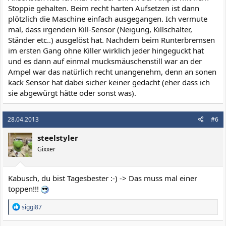
Stoppie gehalten. Beim recht harten Aufsetzen ist dann
plötzlich die Maschine einfach ausgegangen. Ich vermute
mal, dass irgendein Kill-Sensor (Neigung, Killschalter,
Ständer etc..) ausgelöst hat. Nachdem beim Runterbremsen
im ersten Gang ohne Killer wirklich jeder hingeguckt hat
und es dann auf einmal mucksmäuschenstill war an der
Ampel war das natürlich recht unangenehm, denn an sonen
kack Sensor hat dabei sicher keiner gedacht (eher dass ich
sie abgewürgt hätte oder sonst was).
28.04.2013
#6
steelstyler
Gixxer
Kabusch, du bist Tagesbester :-) -> Das muss mal einer
toppen!!!
R
siggi87
e
a