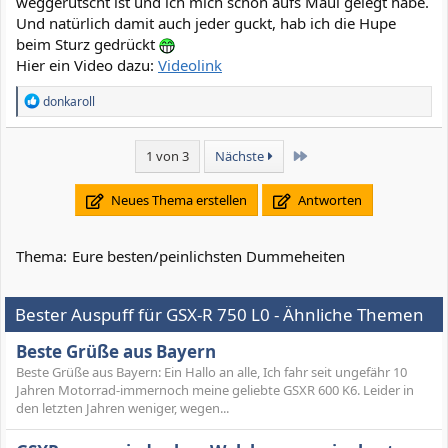
weggerutscht ist und ich mich schön aufs Maul gelegt habe.
Und natürlich damit auch jeder guckt, hab ich die Hupe
beim Sturz gedrückt
Hier ein Video dazu:
Videolink
R
donkaroll
e
a
k
Letzte
1 von 3
Nächste
t
i
o
Neues Thema erstellen
Antworten
n
e
n
Thema:
Eure besten/peinlichsten Dummeheiten
:
Bester Auspuff für GSX-R 750 L0 - Ähnliche Themen
Beste Grüße aus Bayern
Beste Grüße aus Bayern: Ein Hallo an alle, Ich fahr seit ungefähr 10
Jahren Motorrad-immernoch meine geliebte GSXR 600 K6. Leider in
den letzten Jahren weniger, wegen...