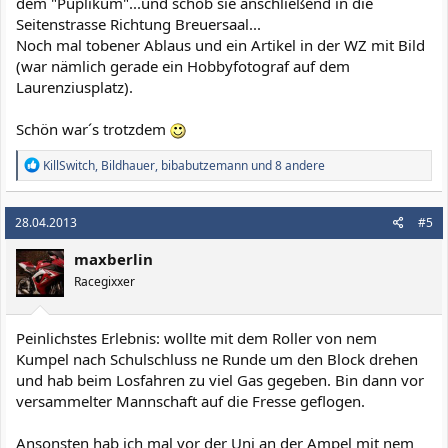
dem "Puplikum"...und schob sie anschließend in die
Seitenstrasse Richtung Breuersaal...
Noch mal tobener Ablaus und ein Artikel in der WZ mit Bild
(war nämlich gerade ein Hobbyfotograf auf dem
Laurenziusplatz).
Schön war´s trotzdem
R
KillSwitch
,
Bildhauer
,
bibabutzemann
und 8 andere
e
a
k
28.04.2013
#5
t
i
maxberlin
o
n
Racegixxer
e
n
:
Peinlichstes Erlebnis: wollte mit dem Roller von nem
Kumpel nach Schulschluss ne Runde um den Block drehen
und hab beim Losfahren zu viel Gas gegeben. Bin dann vor
versammelter Mannschaft auf die Fresse geflogen.
Ansonsten hab ich mal vor der Uni an der Ampel mit nem