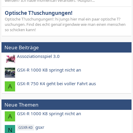
werden? Ich habe momentan verändert: -Auspuff...
Optische T?uschungungen!
Optische T?uschungungen!: hi Jungs hier mal ein paar optische T?
uschungen. Find des echt genial irgendwie wie man einen menschen
so schicken kann!
Neue Beiträge
Assoziationsspiel 3.0
GSX-R 1000 K8 springt nicht an
GSX-R 750 K4 geht bei voller Fahrt aus
A
Neue Themen
GSX-R 1000 K8 springt nicht an
A
gsxr
GSXR-K0
N