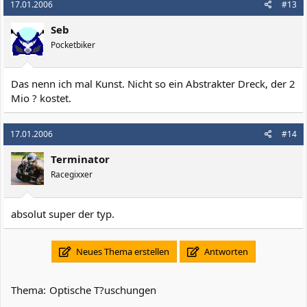
17.01.2006
#13
Seb
Pocketbiker
Das nenn ich mal Kunst. Nicht so ein Abstrakter Dreck, der 2
Mio ? kostet.
17.01.2006
#14
Terminator
Racegixxer
absolut super der typ.
Neues Thema erstellen
Antworten
Thema:
Optische T?uschungen