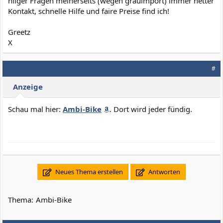
hliger Fragen meinerseits (wegen grauimport) immer netter
Kontakt, schnelle Hilfe und faire Preise find ich!
Greetz
X
#
Anzeige
Schau mal hier:
Ambi-Bike
. Dort wird jeder fündig.
Neues Thema erstellen
Antworten
Thema:
Ambi-Bike