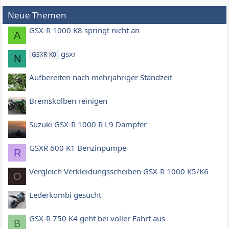
Neue Themen
GSX-R 1000 K8 springt nicht an
A
gsxr
GSXR-K0
N
Aufbereiten nach mehrjähriger Standzeit
Bremskolben reinigen
Suzuki GSX-R 1000 R L9 Dämpfer
GSXR 600 K1 Benzinpumpe
R
Vergleich Verkleidungsscheiben GSX-R 1000 K5/K6
O
Lederkombi gesucht
GSX-R 750 K4 geht bei voller Fahrt aus
B