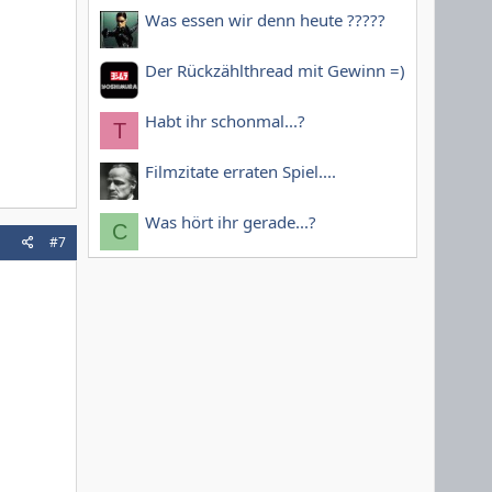
Was essen wir denn heute ?????
Der Rückzählthread mit Gewinn =)
Habt ihr schonmal...?
T
Filmzitate erraten Spiel....
Was hört ihr gerade...?
C
#7