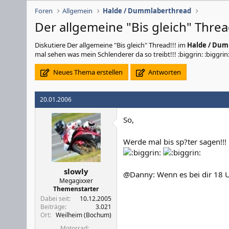
Foren
Allgemein
Halde / Dummlaberthread
Der allgemeine "Bis gleich" Thread
Diskutiere
Der allgemeine "Bis gleich" Thread!!!
im
Halde / Du
mal sehen was mein Schlenderer da so treibt!!! :biggrin: :biggrin:
Neues Thema erstellen
Antworten
20.01.2006
So,
Werde mal bis sp?ter sagen!!!
slowly
@Danny: Wenn es bei dir 18 Uh
Megagixxer
Themenstarter
Dabei seit
10.12.2005
Beiträge
3.021
Ort
Weilheim (Bochum)
Motorrad