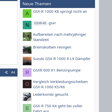
Neue Themen
GSX-R 1000 K8 springt nicht an
A
gsxr
GSXR-K0
N
Aufbereiten nach mehrjähriger
Standzeit
Bremskolben reinigen
Suzuki GSX-R 1000 R L9 Dämpfer
GSXR 600 K1 Benzinpumpe
R
#4
Vergleich Verkleidungsscheiben
O
GSX-R 1000 K5/K6
Lederkombi gesucht
GSX-R 750 K4 geht bei voller
B
Fahrt aus