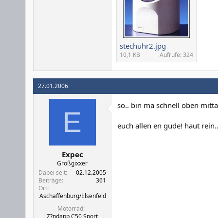
stechuhr2.jpg
10,1 KB
Aufrufe: 324
27.01.2006
so.. bin ma schnell oben mittag
E
euch allen en gude! haut rein.
Expec
Großgixxer
Dabei seit
02.12.2005
Beiträge
361
Ort
Aschaffenburg/Elsenfeld
Motorrad
Z?ndapp C50 Sport