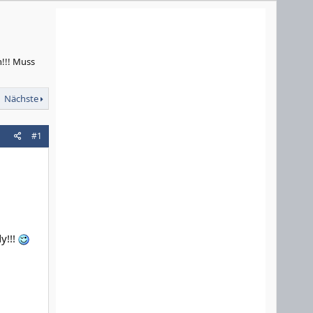
n!!! Muss
Nächste
#1
y!!!