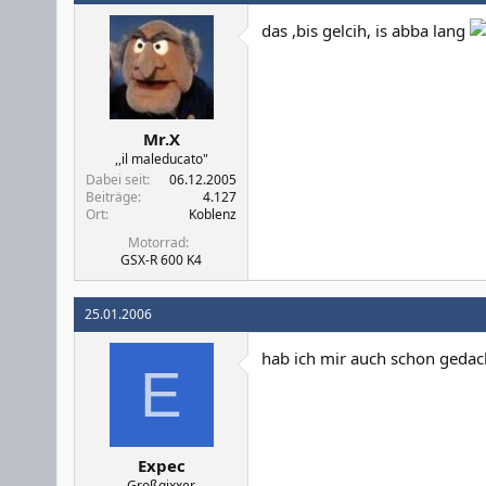
das ,bis gelcih, is abba lang
Mr.X
,,il maleducato"
Dabei seit
06.12.2005
Beiträge
4.127
Ort
Koblenz
Motorrad
GSX-R 600 K4
25.01.2006
hab ich mir auch schon gedac
E
Expec
Großgixxer