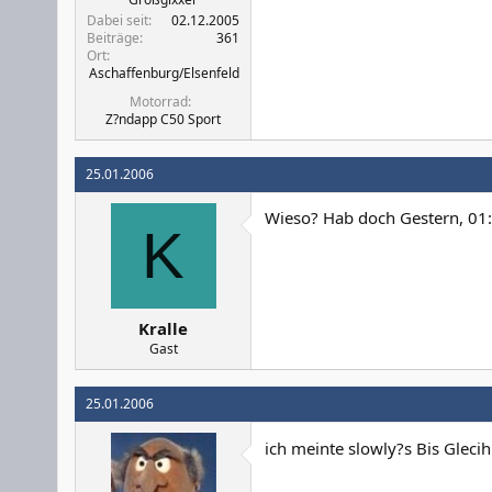
Dabei seit
02.12.2005
Beiträge
361
Ort
Aschaffenburg/Elsenfeld
Motorrad
Z?ndapp C50 Sport
25.01.2006
Wieso? Hab doch Gestern, 01:
K
Kralle
Gast
25.01.2006
ich meinte slowly?s Bis Gleci