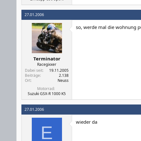
27.01.2006
so, werde mal die wohnung pu
Terminator
Racegixxer
Dabei seit
19.11.2005
Beiträge
2.138
Ort
Neuss
Motorrad
Suzuki GSX-R 1000 K5
27.01.2006
wieder da
E