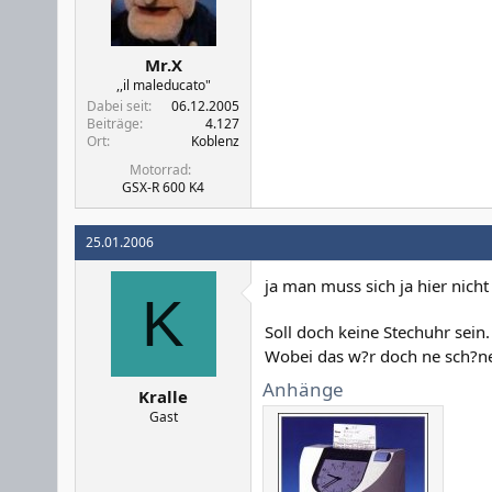
Mr.X
,,il maleducato"
Dabei seit
06.12.2005
Beiträge
4.127
Ort
Koblenz
Motorrad
GSX-R 600 K4
25.01.2006
ja man muss sich ja hier nic
K
Soll doch keine Stechuhr sein.
Wobei das w?r doch ne sch?
Anhänge
Kralle
Gast