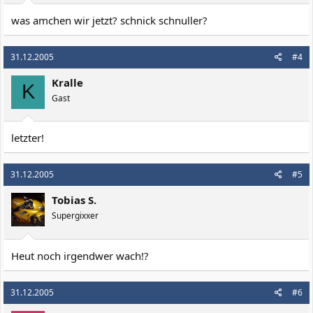
was amchen wir jetzt? schnick schnuller?
31.12.2005
#4
Kralle
K
Gast
letzter!
31.12.2005
#5
Tobias S.
Supergixxer
Heut noch irgendwer wach!?
31.12.2005
#6