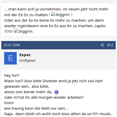
... man kann sich ja vornehmen, im neuen Jahr nicht mehr
mit der EX-Ex zu chatten !
!
Oder aus der Ex-Ex keine Ex mehr zu machen, um dann
wieder irgendwann eine Ex-Ex aus ihr zu machen, capito
?!?!!?
02.01.2006
#12
Expec
E
Großgixxer
hey ho?!
Wasn los?! Also bitte Silvester wird ja jetz nich soo hart
gewesen sein.. also bitte..
wieso issn keiner mehr da..
oder m?sst ihr alle morgen wieder arbeiten?
hmm
wie traurig kann die Welt nur sein...
Naja.. dann bleib ich wohl noch bissi allein da un h?r musik..