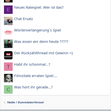
Neues Ratespiel. Wer ist das?
E
Chat Ersatz
Wörterverlängerung´s Spiel
Was essen wir denn heute ?????
Der Rückzählthread mit Gewinn =)
Habt ihr schonmal...?
T
Filmzitate erraten Spiel....
Was hört ihr gerade...?
C
Halde / Dummlaberthread