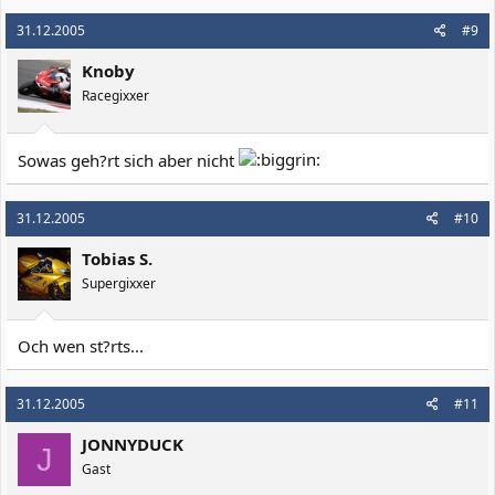
31.12.2005
#9
Knoby
Racegixxer
Sowas geh?rt sich aber nicht
31.12.2005
#10
Tobias S.
Supergixxer
Och wen st?rts...
31.12.2005
#11
JONNYDUCK
J
Gast