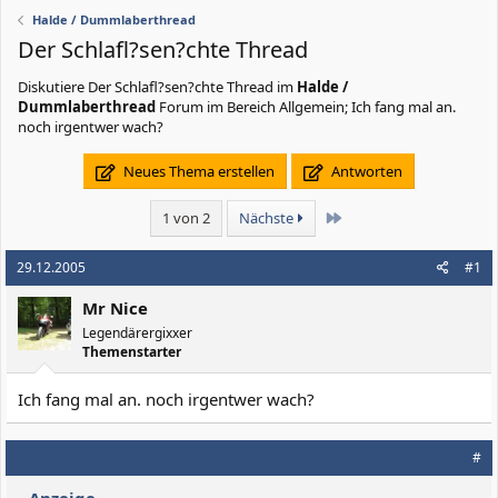
Halde / Dummlaberthread
Der Schlafl?sen?chte Thread
Diskutiere
Der Schlafl?sen?chte Thread
im
Halde /
Dummlaberthread
Forum im Bereich Allgemein; Ich fang mal an.
noch irgentwer wach?
Neues Thema erstellen
Antworten
Letzte
1 von 2
Nächste
29.12.2005
#1
Mr Nice
Legendärergixxer
Themenstarter
Ich fang mal an. noch irgentwer wach?
#