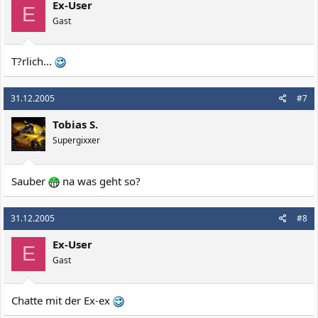
Ex-User
E
Gast
T?rlich...
31.12.2005
#7
Tobias S.
Supergixxer
Sauber
na was geht so?
31.12.2005
#8
Ex-User
E
Gast
Chatte mit der Ex-ex