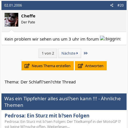
02.01.2006
#20
Cheffe
Der Pate
Kein problem wir sehen uns um 3 uhr im forum
Letzte
1 von 2
Nächste
Neues Thema erstellen
Antworten
Thema:
Der Schlafl?sen?chte Thread
Was ein Tippfehler alles ausl?sen kann !!! - Ähnliche
Themen
Pedrosa: Ein Sturz mit b?sen Folgen
Pedrosa: Ein Sturz mit b?sen Folgen: Der Titelkampf in der MotoGP l?
sst keine W?nsche offen. Weiterlesen...