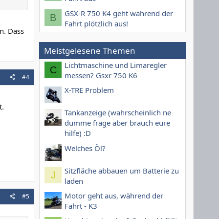
GSX-R 750 K4 geht während der
B
Fahrt plötzlich aus!
en. Dass
Meistgelesene Themen
Lichtmaschine und Limaregler
C
messen? Gsxr 750 K6
#4
X-TRE Problem
t.
Tankanzeige (wahrscheinlich ne
dumme frage aber brauch eure
hilfe) :D
Welches Öl?
Sitzfläche abbauen um Batterie zu
J
laden
Motor geht aus, während der
#5
Fahrt - K3