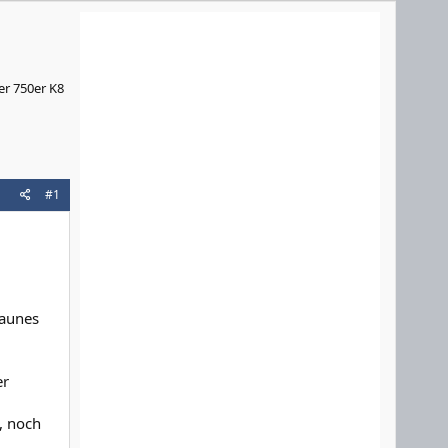
er 750er K8
#1
raunes
er
, noch