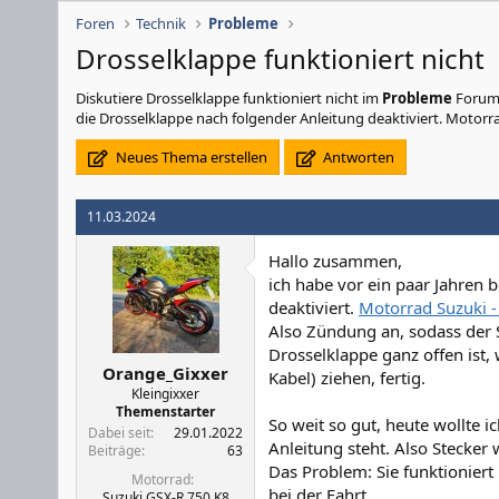
Foren
Technik
Probleme
Drosselklappe funktioniert nicht
Diskutiere
Drosselklappe funktioniert nicht
im
Probleme
Forum 
die Drosselklappe nach folgender Anleitung deaktiviert. Motorrad
Neues Thema erstellen
Antworten
11.03.2024
Hallo zusammen,
ich habe vor ein paar Jahren 
deaktiviert.
Motorrad Suzuki -
Also Zündung an, sodass der 
Drosselklappe ganz offen ist, 
Orange_Gixxer
Kabel) ziehen, fertig.
Kleingixxer
Themenstarter
So weit so gut, heute wollte i
Dabei seit
29.01.2022
Anleitung steht. Also Stecker 
Beiträge
63
Das Problem: Sie funktioniert 
Motorrad
bei der Fahrt
Suzuki GSX-R 750 K8