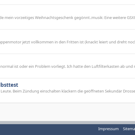
nde mein vorzeitiges Weihnachtsgeschenk gegönnt.:musik: Eine weitere GSX
penmotor jetzt vollkommen in den Fritten ist (knackt leiert und dreht no
 normal ist oder ein Problem vorliegt. Ich hatte den Luftfilterkasten ab und
bsttest
i Leute. Beim Zündung einschalten klackern die geöffneten Sekundär Dross
Impressum
Sitem