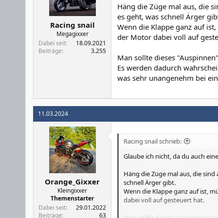
Häng die Züge mal aus, die si
es geht, was schnell Ärger gib
Racing snail
Wenn die Klappe ganz auf ist,
Megagixxer
der Motor dabei voll auf geste
Dabei seit
18.09.2021
Beiträge
3.255
Man sollte dieses "Auspinnen
Es werden dadurch wahrschein
was sehr unangenehm bei ein
11.03.2024
Racing snail schrieb:
Glaube ich nicht, da du auch ein
Häng die Züge mal aus, die sind 
Orange_Gixxer
schnell Ärger gibt.
Kleingixxer
Wenn die Klappe ganz auf ist, mü
Themenstarter
dabei voll auf gesteuert hat.
Dabei seit
29.01.2022
Beiträge
63
Man sollte dieses "Auspinnen" n