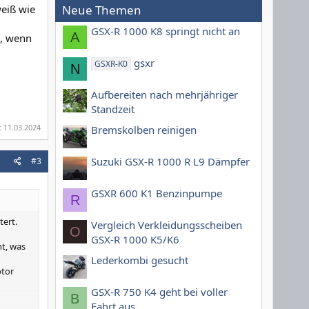
weiß wie
Neue Themen
GSX-R 1000 K8 springt nicht an
A
g, wenn
gsxr
GSXR-K0
N
Aufbereiten nach mehrjähriger
Standzeit
:
11.03.2024
Bremskolben reinigen
Suzuki GSX-R 1000 R L9 Dämpfer
#3
GSXR 600 K1 Benzinpumpe
R
tert.
Vergleich Verkleidungsscheiben
O
GSX-R 1000 K5/K6
ht, was
Lederkombi gesucht
otor
GSX-R 750 K4 geht bei voller
B
Fahrt aus