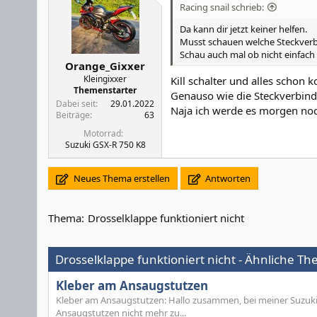
Racing snail schrieb:
Da kann dir jetzt keiner helfen.
Musst schauen welche Steckverbin
Schau auch mal ob nicht einfach n
Orange_Gixxer
Kleingixxer
Kill schalter und alles schon ko
Themenstarter
Genauso wie die Steckverbin
Dabei seit
29.01.2022
Naja ich werde es morgen noch
Beiträge
63
Motorrad
Suzuki GSX-R 750 K8
Neues Thema erstellen
Antworten
Thema:
Drosselklappe funktioniert nicht
Drosselklappe funktioniert nicht - Ähnliche T
Kleber am Ansaugstutzen
Kleber am Ansaugstutzen: Hallo zusammen, bei meiner Suzuki G
Ansaugstutzen nicht mehr zu...