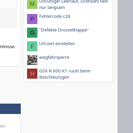
Unruhiger Leerlauf, Drehzahl fällt
M
nur langsam
Fehlercode c28
P
"Defekte Drosselklappe"
G
Uhrzeit einstellen
F
ntnisse.
wegfahrsperre
GSX-R 600 K1 ruckt beim
H
Beschleunigen
 den