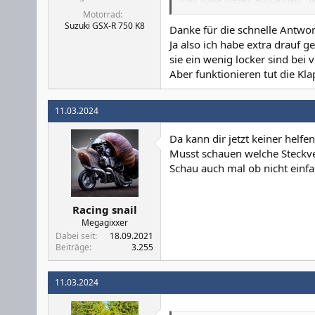
Es werden dadurch wahrscheinli
Motorrad
was sehr unangenehm bei einer 
Suzuki GSX-R 750 K8
Danke für die schnelle Antwor
Ja also ich habe extra drauf 
sie ein wenig locker sind bei 
Aber funktionieren tut die Kla
11.03.2024
Da kann dir jetzt keiner helfen
Musst schauen welche Steckver
Schau auch mal ob nicht einfac
Racing snail
Megagixxer
Dabei seit
18.09.2021
Beiträge
3.255
11.03.2024