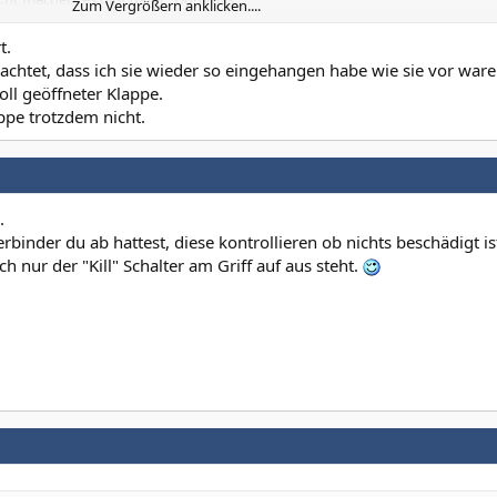
Zum Vergrößern anklicken....
ch noch weitere Fehlermeldungen blockiert,
Fehlersuche werden kann.
t.
geachtet, dass ich sie wieder so eingehangen habe wie sie vor war
voll geöffneter Klappe.
ppe trotzdem nicht.
.
binder du ab hattest, diese kontrollieren ob nichts beschädigt is
h nur der "Kill" Schalter am Griff auf aus steht.