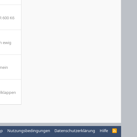
R 600 K6
ch ewig
 mein
elklappen
ap
Nutzungsbedingungen
Datenschutzerklärung
Hilfe
R
S