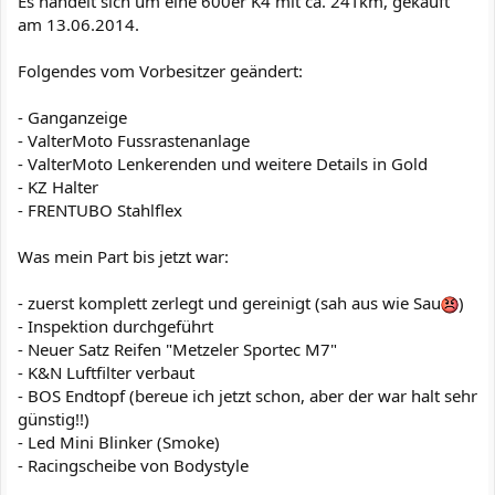
Es handelt sich um eine 600er K4 mit ca. 24Tkm, gekauft
am 13.06.2014.
Folgendes vom Vorbesitzer geändert:
- Ganganzeige
- ValterMoto Fussrastenanlage
- ValterMoto Lenkerenden und weitere Details in Gold
- KZ Halter
- FRENTUBO Stahlflex
Was mein Part bis jetzt war:
- zuerst komplett zerlegt und gereinigt (sah aus wie Sau
)
- Inspektion durchgeführt
- Neuer Satz Reifen "Metzeler Sportec M7"
- K&N Luftfilter verbaut
- BOS Endtopf (bereue ich jetzt schon, aber der war halt sehr
günstig!!)
- Led Mini Blinker (Smoke)
- Racingscheibe von Bodystyle