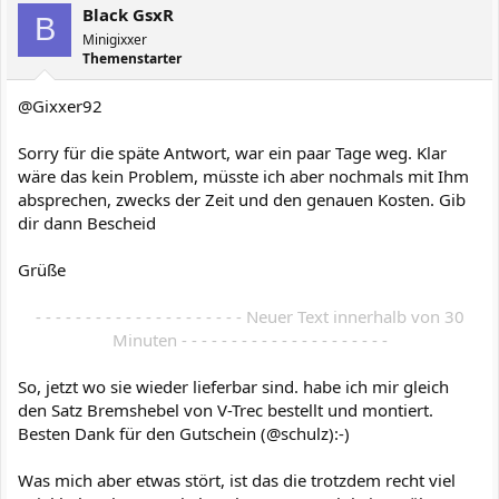
Black GsxR
B
Minigixxer
Themenstarter
@Gixxer92
Sorry für die späte Antwort, war ein paar Tage weg. Klar
wäre das kein Problem, müsste ich aber nochmals mit Ihm
absprechen, zwecks der Zeit und den genauen Kosten. Gib
dir dann Bescheid
Grüße
- - - - - - - - - - - - - - - - - - - - - Neuer Text innerhalb von 30
Minuten - - - - - - - - - - - - - - - - - - - - -​
So, jetzt wo sie wieder lieferbar sind. habe ich mir gleich
den Satz Bremshebel von V-Trec bestellt und montiert.
Besten Dank für den Gutschein (@schulz):-)
Was mich aber etwas stört, ist das die trotzdem recht viel