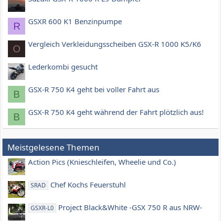
GSXR 600 K1 Benzinpumpe
R
Vergleich Verkleidungsscheiben GSX-R 1000 K5/K6
O
Lederkombi gesucht
GSX-R 750 K4 geht bei voller Fahrt aus
B
GSX-R 750 K4 geht während der Fahrt plötzlich aus!
B
Meistgelesene Themen
Action Pics (Knieschleifen, Wheelie und Co.)
Chef Kochs Feuerstuhl
SRAD
Project Black&White -GSX 750 R aus NRW-
GSXR-L0