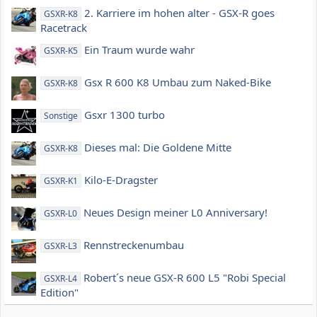
2. Karriere im hohen alter - GSX-R goes
GSXR-K8
Racetrack
Ein Traum wurde wahr
GSXR-K5
Gsx R 600 K8 Umbau zum Naked-Bike
GSXR-K8
Gsxr 1300 turbo
Sonstige
Dieses mal: Die Goldene Mitte
GSXR-K8
Kilo-E-Dragster
GSXR-K1
Neues Design meiner L0 Anniversary!
GSXR-L0
Rennstreckenumbau
GSXR-L3
Robert´s neue GSX-R 600 L5 "Robi Special
GSXR-L4
Edition"