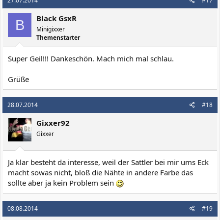
27.07.2014
#17
Black GsxR
B
Minigixxer
Themenstarter
Super Geil!!! Dankeschön. Mach mich mal schlau.
Grüße
28.07.2014
#18
Gixxer92
Gixxer
Ja klar besteht da interesse, weil der Sattler bei mir ums Eck
macht sowas nicht, bloß die Nähte in andere Farbe das
sollte aber ja kein Problem sein
08.08.2014
#19