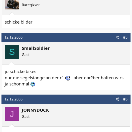
Racegixxer
schicke bilder
12.12.2005
#5
SmallSoldier
S
Gast
jo schicke bikes
nur die segelstange an der r1
...aber dar?ber hatten wirs
ja schonmal
12.12.2005
#6
JONNYDUCK
J
Gast