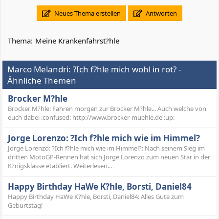
Neues Thema erstellen
Antworten
Thema:
Meine Krankenfahrst?hle
Marco Melandri: ?Ich f?hle mich wohl in rot? -
Ähnliche Themen
Brocker M?hle
Brocker M?hle: Fahren morgen zur Brocker M?hle... Auch welche von
euch dabei :confused: http://www.brocker-muehle.de :up:
Jorge Lorenzo: ?Ich f?hle mich wie im Himmel?
Jorge Lorenzo: ?Ich f?hle mich wie im Himmel?: Nach seinem Sieg im
dritten MotoGP-Rennen hat sich Jorge Lorenzo zum neuen Star in der
K?nigsklasse etabliert. Weiterlesen...
Happy Birthday HaWe K?hle, ‎Borsti, ‎Daniel84
Happy Birthday HaWe K?hle, ‎Borsti, ‎Daniel84: Alles Gute zum
Geburtstag!