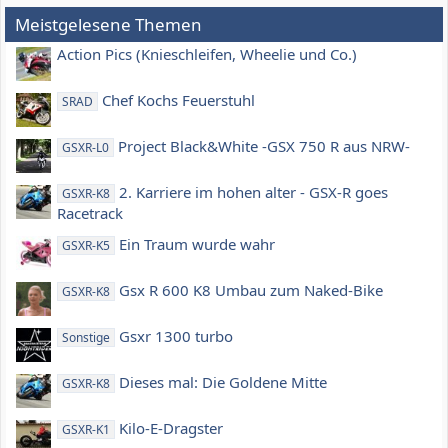
Meistgelesene Themen
Action Pics (Knieschleifen, Wheelie und Co.)
Chef Kochs Feuerstuhl
SRAD
Project Black&White -GSX 750 R aus NRW-
GSXR-L0
2. Karriere im hohen alter - GSX-R goes
GSXR-K8
Racetrack
Ein Traum wurde wahr
GSXR-K5
Gsx R 600 K8 Umbau zum Naked-Bike
GSXR-K8
Gsxr 1300 turbo
Sonstige
Dieses mal: Die Goldene Mitte
GSXR-K8
Kilo-E-Dragster
GSXR-K1