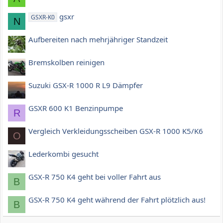
gsxr
GSXR-K0
N
Aufbereiten nach mehrjähriger Standzeit
Bremskolben reinigen
Suzuki GSX-R 1000 R L9 Dämpfer
GSXR 600 K1 Benzinpumpe
R
Vergleich Verkleidungsscheiben GSX-R 1000 K5/K6
O
Lederkombi gesucht
GSX-R 750 K4 geht bei voller Fahrt aus
B
GSX-R 750 K4 geht während der Fahrt plötzlich aus!
B