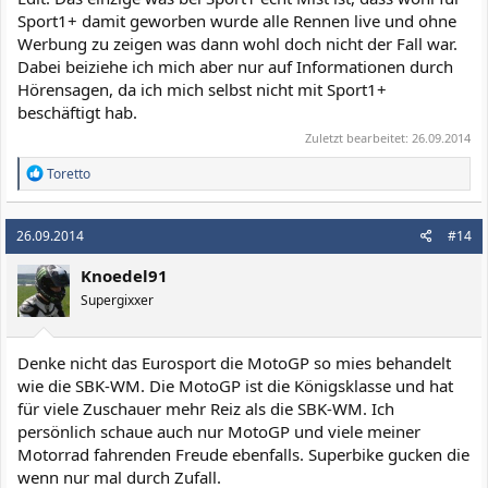
Sport1+ damit geworben wurde alle Rennen live und ohne
Werbung zu zeigen was dann wohl doch nicht der Fall war.
Dabei beiziehe ich mich aber nur auf Informationen durch
Hörensagen, da ich mich selbst nicht mit Sport1+
beschäftigt hab.
Zuletzt bearbeitet:
26.09.2014
R
Toretto
e
a
k
26.09.2014
#14
t
i
Knoedel91
o
n
Supergixxer
e
n
:
Denke nicht das Eurosport die MotoGP so mies behandelt
wie die SBK-WM. Die MotoGP ist die Königsklasse und hat
für viele Zuschauer mehr Reiz als die SBK-WM. Ich
persönlich schaue auch nur MotoGP und viele meiner
Motorrad fahrenden Freude ebenfalls. Superbike gucken die
wenn nur mal durch Zufall.