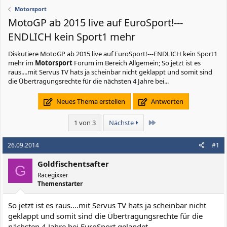
Motorsport
MotoGP ab 2015 live auf EuroSport!---
ENDLICH kein Sport1 mehr
Diskutiere
MotoGP ab 2015 live auf EuroSport!---ENDLICH kein Sport1
mehr
im
Motorsport
Forum im Bereich Allgemein; So jetzt ist es
raus....mit Servus TV hats ja scheinbar nicht geklappt und somit sind
die Übertragungsrechte für die nächsten 4 Jahre bei...
Neues Thema erstellen
Antworten
Letzte
1 von 3
Nächste
26.09.2014
#1
Goldfischentsafter
G
Racegixxer
Themenstarter
So jetzt ist es raus....mit Servus TV hats ja scheinbar nicht
geklappt und somit sind die Übertragungsrechte für die
nächsten 4 Jahre bei EuroSport gelandet.