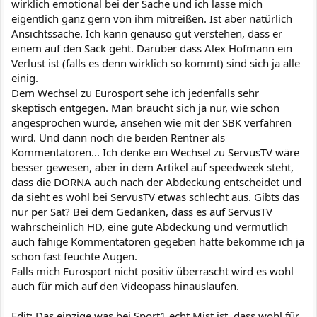
wirklich emotional bei der Sache und ich lasse mich
eigentlich ganz gern von ihm mitreißen. Ist aber natürlich
Ansichtssache. Ich kann genauso gut verstehen, dass er
einem auf den Sack geht. Darüber dass Alex Hofmann ein
Verlust ist (falls es denn wirklich so kommt) sind sich ja alle
einig.
Dem Wechsel zu Eurosport sehe ich jedenfalls sehr
skeptisch entgegen. Man braucht sich ja nur, wie schon
angesprochen wurde, ansehen wie mit der SBK verfahren
wird. Und dann noch die beiden Rentner als
Kommentatoren... Ich denke ein Wechsel zu ServusTV wäre
besser gewesen, aber in dem Artikel auf speedweek steht,
dass die DORNA auch nach der Abdeckung entscheidet und
da sieht es wohl bei ServusTV etwas schlecht aus. Gibts das
nur per Sat? Bei dem Gedanken, dass es auf ServusTV
wahrscheinlich HD, eine gute Abdeckung und vermutlich
auch fähige Kommentatoren gegeben hätte bekomme ich ja
schon fast feuchte Augen.
Falls mich Eurosport nicht positiv überrascht wird es wohl
auch für mich auf den Videopass hinauslaufen.
Edit: Das einzige was bei Sport1 echt Mist ist, dass wohl für