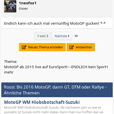
1neofox1
Gixxer
Endlich kann ich auch mal vernünftig MotoGP gucken! *-*
Letzte
1 von 3
Nächste
Neues Thema erstellen
Antworten
Thema:
MotoGP ab 2015 live auf EuroSport!---ENDLICH kein Sport1
mehr
Rossi: Bis 2016 MotoGP, dann GT, DTM oder Rallye -
Ähnliche Themen
MotoGP WM Hiobsbotschaft-Suzuki
MotoGP WM Hiobsbotschaft-Suzuki: Ab nächstem Jahr so wie es
aussieht ist Suzuki nicht mehr dabei. Kann man nur hoffen das sie