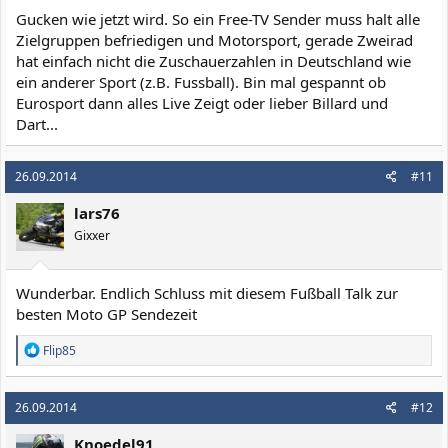
Gucken wie jetzt wird. So ein Free-TV Sender muss halt alle
Zielgruppen befriedigen und Motorsport, gerade Zweirad
hat einfach nicht die Zuschauerzahlen in Deutschland wie
ein anderer Sport (z.B. Fussball). Bin mal gespannt ob
Eurosport dann alles Live Zeigt oder lieber Billard und
Dart...
26.09.2014
#11
lars76
Gixxer
Wunderbar. Endlich Schluss mit diesem Fußball Talk zur
besten Moto GP Sendezeit
R
Flip85
e
a
k
26.09.2014
#12
t
i
Knoedel91
o