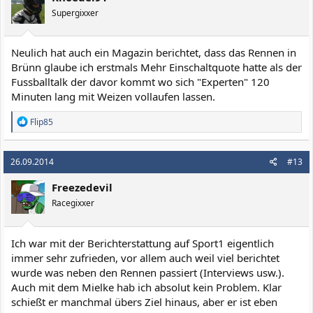
n
Supergixxer
e
n
:
Neulich hat auch ein Magazin berichtet, dass das Rennen in
Brünn glaube ich erstmals Mehr Einschaltquote hatte als der
Fussballtalk der davor kommt wo sich "Experten" 120
Minuten lang mit Weizen vollaufen lassen.
R
Flip85
e
a
k
26.09.2014
#13
t
i
Freezedevil
o
n
Racegixxer
e
n
:
Ich war mit der Berichterstattung auf Sport1 eigentlich
immer sehr zufrieden, vor allem auch weil viel berichtet
wurde was neben den Rennen passiert (Interviews usw.).
Auch mit dem Mielke hab ich absolut kein Problem. Klar
schießt er manchmal übers Ziel hinaus, aber er ist eben