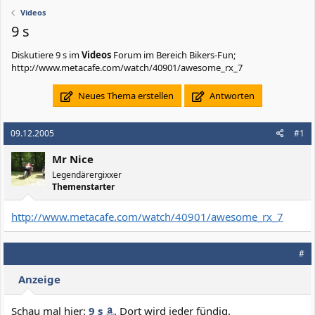
Videos
9 s
Diskutiere
9 s
im
Videos
Forum im Bereich Bikers-Fun;
http://www.metacafe.com/watch/40901/awesome_rx_7
Neues Thema erstellen
Antworten
09.12.2005
#1
Mr Nice
Legendärergixxer
Themenstarter
http://www.metacafe.com/watch/40901/awesome_rx_7
#
Anzeige
Schau mal hier:
9 s
. Dort wird jeder fündig.