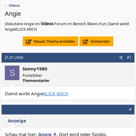
Videos
Angie
Diskutiere
Angie
im
Videos
Forum im Bereich Bikers-Fun; Damit wirbt
AngieKLICK MICH
Neues Thema erstellen
Antworten
31.01.2006
#1
Sonny1980
S
Pocketbiker
Themenstarter
Damit wirbt Angie
KLICK MICH
#
Anzeige
Schau mal hier:
Angie
. Dort wird jeder fündig.