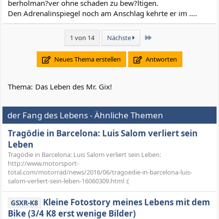
berholman?ver ohne schaden zu bew?ltigen.
Den Adrenalinspiegel noch am Anschlag kehrte er im ....
Letzte
1 von 14
Nächste
Neues Thema erstellen
Antworten
Thema:
Das Leben des Mr. Gix!
der Fang des Lebens - Ähnliche Themen
Tragödie in Barcelona: Luis Salom verliert sein
Leben
Tragödie in Barcelona: Luis Salom verliert sein Leben:
http://www.motorsport-
total.com/motorrad/news/2016/06/tragoedie-in-barcelona-luis-
salom-verliert-sein-leben-16060309.html :(
Kleine Fotostory meines Lebens mit dem
GSXR-K8
Bike (3/4 K8 erst wenige Bilder)