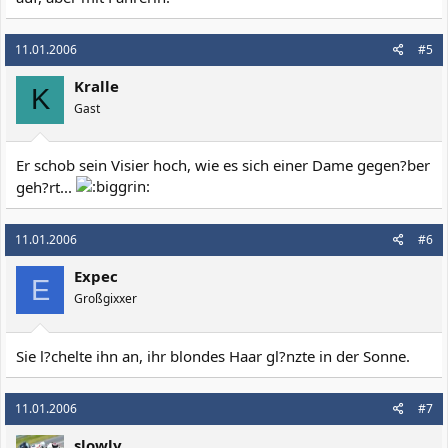
11.01.2006
#5
Kralle
K
Gast
Er schob sein Visier hoch, wie es sich einer Dame gegen?ber
geh?rt...
11.01.2006
#6
Expec
E
Großgixxer
Sie l?chelte ihn an, ihr blondes Haar gl?nzte in der Sonne.
11.01.2006
#7
slowly