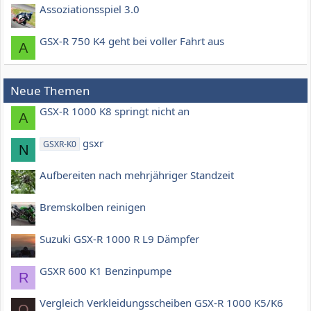
Assoziationsspiel 3.0
GSX-R 750 K4 geht bei voller Fahrt aus
A
Neue Themen
GSX-R 1000 K8 springt nicht an
A
gsxr
GSXR-K0
N
Aufbereiten nach mehrjähriger Standzeit
Bremskolben reinigen
Suzuki GSX-R 1000 R L9 Dämpfer
GSXR 600 K1 Benzinpumpe
R
Vergleich Verkleidungsscheiben GSX-R 1000 K5/K6
O