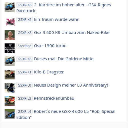
2. Karriere im hohen alter - GSX-R goes
GSXR-K8
Racetrack
Ein Traum wurde wahr
GSXR-K5
Gsx R 600 K8 Umbau zum Naked-Bike
GSXR-K8
Gsxr 1300 turbo
Sonstige
Dieses mal: Die Goldene Mitte
GSXR-K8
Kilo-E-Dragster
GSXR-K1
Neues Design meiner L0 Anniversary!
GSXR-L0
Rennstreckenumbau
GSXR-L3
Robert´s neue GSX-R 600 L5 "Robi Special
GSXR-L4
Edition"