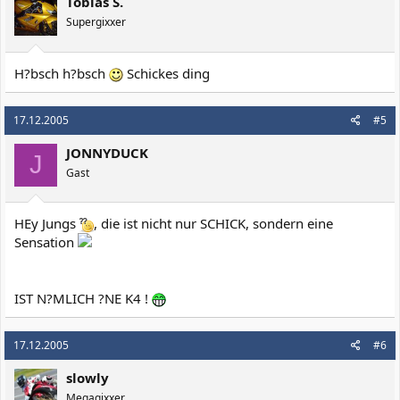
Tobias S.
Supergixxer
H?bsch h?bsch
Schickes ding
17.12.2005
#5
JONNYDUCK
J
Gast
HEy Jungs
, die ist nicht nur SCHICK, sondern eine
Sensation
IST N?MLICH ?NE K4 !
17.12.2005
#6
slowly
Megagixxer