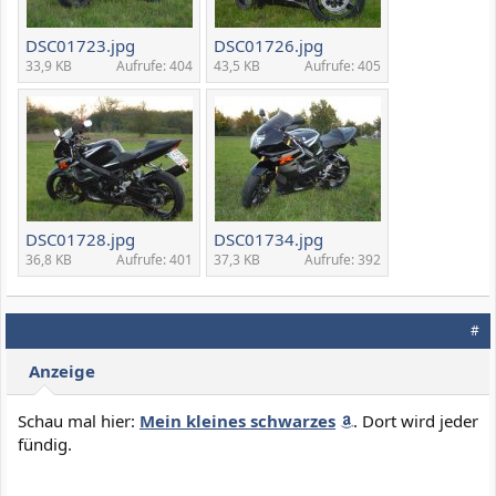
DSC01723.jpg
DSC01726.jpg
33,9 KB
Aufrufe: 404
43,5 KB
Aufrufe: 405
DSC01728.jpg
DSC01734.jpg
36,8 KB
Aufrufe: 401
37,3 KB
Aufrufe: 392
#
Anzeige
Schau mal hier:
Mein kleines schwarzes
. Dort wird jeder
fündig.