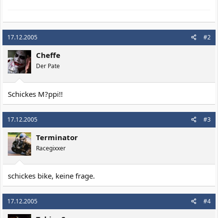
17.12.2005
#2
Cheffe
Der Pate
Schickes M?ppi!!
17.12.2005
#3
Terminator
Racegixxer
schickes bike, keine frage.
17.12.2005
#4