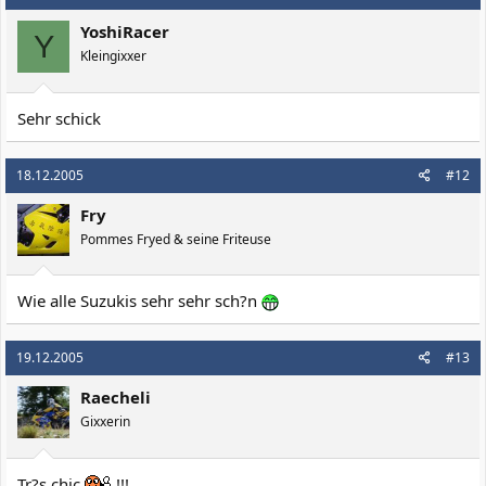
YoshiRacer
Y
Kleingixxer
Sehr schick
18.12.2005
#12
Fry
Pommes Fryed & seine Friteuse
Wie alle Suzukis sehr sehr sch?n
19.12.2005
#13
Raecheli
Gixxerin
Tr?s chic
!!!