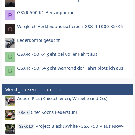
GSXR 600 K1 Benzinpumpe
R
Vergleich Verkleidungsscheiben GSX-R 1000 K5/K6
O
Lederkombi gesucht
GSX-R 750 K4 geht bei voller Fahrt aus
B
GSX-R 750 K4 geht während der Fahrt plötzlich aus!
B
Meistgelesene Themen
Action Pics (Knieschleifen, Wheelie und Co.)
Chef Kochs Feuerstuhl
SRAD
Project Black&White -GSX 750 R aus NRW-
GSXR-L0