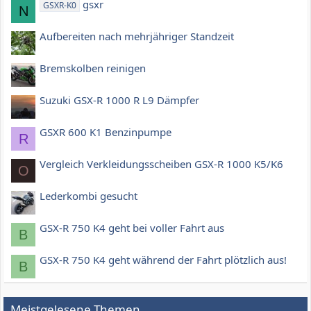
gsxr
GSXR-K0
N
Aufbereiten nach mehrjähriger Standzeit
Bremskolben reinigen
Suzuki GSX-R 1000 R L9 Dämpfer
GSXR 600 K1 Benzinpumpe
R
Vergleich Verkleidungsscheiben GSX-R 1000 K5/K6
O
Lederkombi gesucht
GSX-R 750 K4 geht bei voller Fahrt aus
B
GSX-R 750 K4 geht während der Fahrt plötzlich aus!
B
Meistgelesene Themen