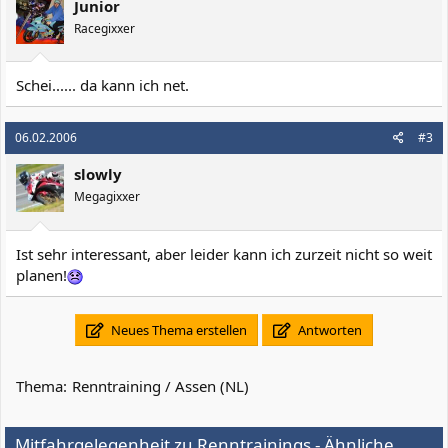
Junior
Racegixxer
Schei...... da kann ich net.
06.02.2006
#3
slowly
Megagixxer
Ist sehr interessant, aber leider kann ich zurzeit nicht so weit
planen!
Neues Thema erstellen
Antworten
Thema:
Renntraining / Assen (NL)
Mitfahrgelegenheit zu Renntrainings - Ähnliche