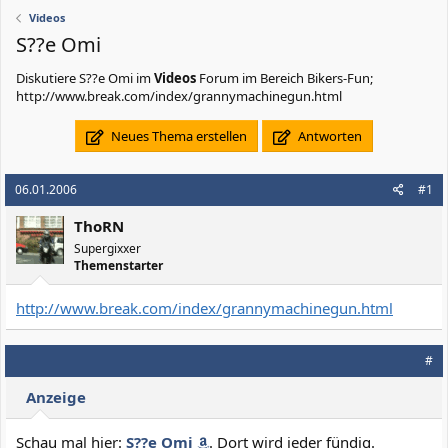
Videos
S??e Omi
Diskutiere
S??e Omi
im
Videos
Forum im Bereich Bikers-Fun;
http://www.break.com/index/grannymachinegun.html
Neues Thema erstellen
Antworten
06.01.2006
#1
ThoRN
Supergixxer
Themenstarter
http://www.break.com/index/grannymachinegun.html
#
Anzeige
Schau mal hier:
S??e Omi
. Dort wird jeder fündig.