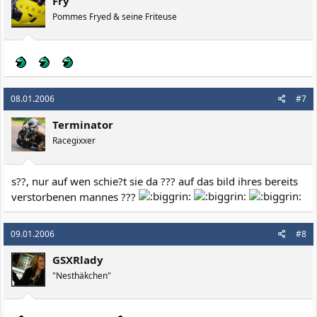
Fry
Pommes Fryed & seine Friteuse
08.01.2006
#7
Terminator
Racegixxer
s??, nur auf wen schie?t sie da ??? auf das bild ihres bereits
verstorbenen mannes ???
09.01.2006
#8
GSXRlady
"Nesthäkchen"