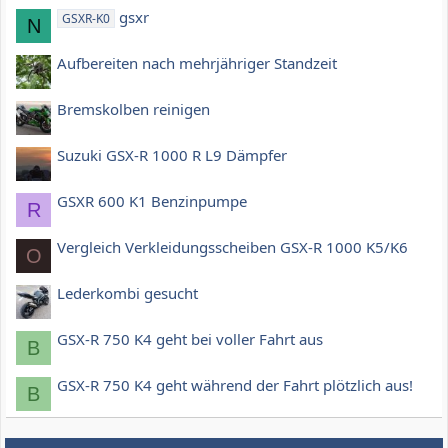
gsxr
GSXR-K0
N
Aufbereiten nach mehrjähriger Standzeit
Bremskolben reinigen
Suzuki GSX-R 1000 R L9 Dämpfer
GSXR 600 K1 Benzinpumpe
R
Vergleich Verkleidungsscheiben GSX-R 1000 K5/K6
O
Lederkombi gesucht
GSX-R 750 K4 geht bei voller Fahrt aus
B
GSX-R 750 K4 geht während der Fahrt plötzlich aus!
B