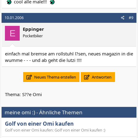
cool alle male!!!
10.01.2006
#9
Eppinger
E
Pocketbiker
einfach mal bremse am rollstuhl l?sen, neues magazin in die
wumme - - - und ab geht die lutzi !!!!
Neues Thema erstellen
Antworten
Thema:
S??e Omi
meine omi :) - Ähnliche Themen
Golf von einer Omi kaufen
Golf von einer Omi kaufen: Golf von einer Omi kaufen :)