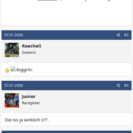
07.01.2006
#2
Raecheli
Gixxerin
07.01.2006
#3
Junior
Racegixxer
Die iss ja wirklich s??.