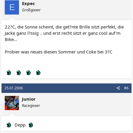
Expec
E
Großgixxer
22?C, die Sonne scheint, die get?nte Brille sitzt perfekt, die
Jacke ganz l?ssig .. und erst recht sitzt er ganz cool auf'm
Bike...
Probier was neues diesen Sommer und Coke bei 3?C
25.01.2006
#6
Junior
Racegixxer
Depp