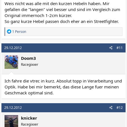
Weis nicht was alle mit den kurzen Hebeln haben. Mir
gefallen die "langen" viel besser und sind im Vergleich zum
Original immernoch 1-2cm kürzer.
So ganz kurze Hebel passen doch eher an ein Streetfighter.
R
1 Person
e
a
k
29.12.2012
#11
t
i
Doom3
o
n
Racegixxer
e
n
:
Ich fahre die vtrec in kurz. Absolut topp in Verarbeitung und
Optik. Habe bei mir bemerkt, das diese Lange fuer meinen
Geschmack optimal sind.
29.12.2012
#12
knicker
Racegixxer