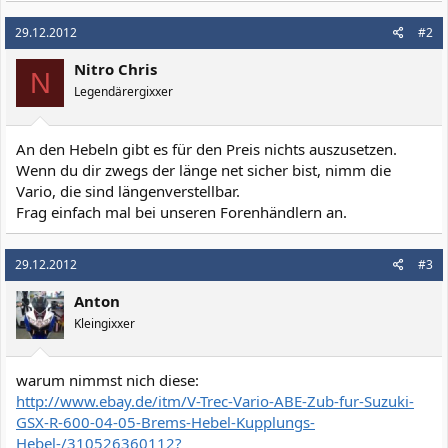
29.12.2012
#2
Nitro Chris
N
Legendärergixxer
An den Hebeln gibt es für den Preis nichts auszusetzen.
Wenn du dir zwegs der länge net sicher bist, nimm die
Vario, die sind längenverstellbar.
Frag einfach mal bei unseren Forenhändlern an.
29.12.2012
#3
Anton
Kleingixxer
warum nimmst nich diese:
http://www.ebay.de/itm/V-Trec-Vario-ABE-Zub-fur-Suzuki-
GSX-R-600-04-05-Brems-Hebel-Kupplungs-
Hebel-/310526360112?