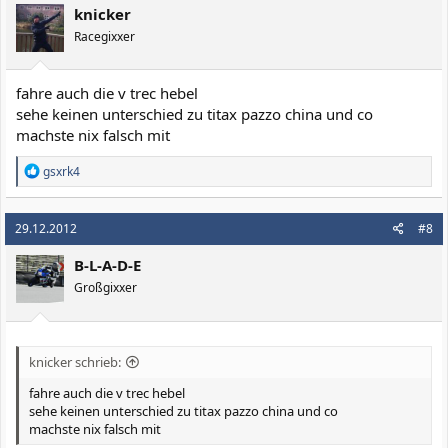
knicker
Racegixxer
fahre auch die v trec hebel
sehe keinen unterschied zu titax pazzo china und co
machste nix falsch mit
R
gsxrk4
e
a
k
29.12.2012
#8
t
i
B-L-A-D-E
o
n
Großgixxer
e
n
:
knicker schrieb:
fahre auch die v trec hebel
sehe keinen unterschied zu titax pazzo china und co
machste nix falsch mit