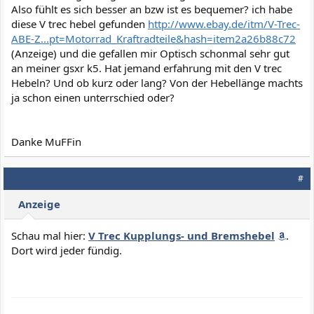
Also fühlt es sich besser an bzw ist es bequemer? ich habe
diese V trec hebel gefunden
http://www.ebay.de/itm/V-Trec-
ABE-Z...pt=Motorrad_Kraftradteile&hash=item2a26b88c72
(Anzeige)
und die gefallen mir Optisch schonmal sehr gut
an meiner gsxr k5. Hat jemand erfahrung mit den V trec
Hebeln? Und ob kurz oder lang? Von der Hebellänge machts
ja schon einen unterrschied oder?
Danke MuFFin
#
Anzeige
Schau mal hier:
V Trec Kupplungs- und Bremshebel
.
Dort wird jeder fündig.