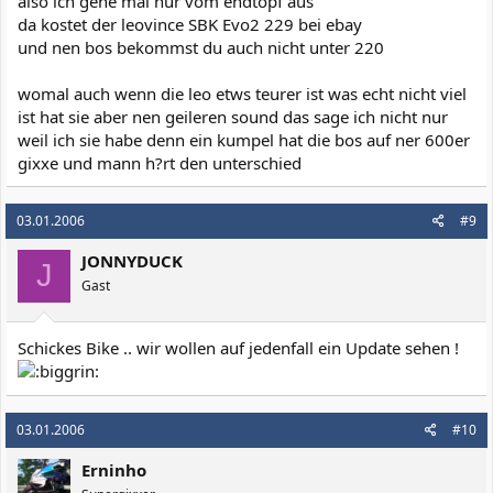
also ich gehe mal nur vom endtopf aus
da kostet der leovince SBK Evo2 229 bei ebay
und nen bos bekommst du auch nicht unter 220
womal auch wenn die leo etws teurer ist was echt nicht viel
ist hat sie aber nen geileren sound das sage ich nicht nur
weil ich sie habe denn ein kumpel hat die bos auf ner 600er
gixxe und mann h?rt den unterschied
03.01.2006
#9
JONNYDUCK
J
Gast
Schickes Bike .. wir wollen auf jedenfall ein Update sehen !
03.01.2006
#10
Erninho