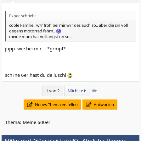
Expec schrieb:
coole Familie.. w?r froh bei mir w?r des auch so.. aber die sin voll
gegens motorrad fahrn..
meine mum hat voll angst un so..
jupp. wie bei mir.... *grmpf*
sch?ne 6er hast du da luschi
Letzte
1 von 2
Nächste
Neues Thema erstellen
Antworten
Thema:
Meine 600er
600er und 750er gleich groß? - Ähnliche Themen