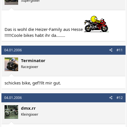
Supergixxer
Das is wohl die Heizer-Family aus Hesse
!!!!!!Coole bikes habt ihr da........
04.01.2006
#11
Terminator
Racegixxer
schickes bike, gef?llt mir gut.
04.01.2006
#12
dmx.rr
Kleingixxer