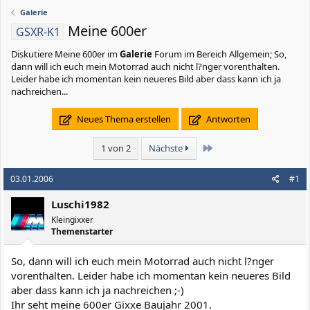
Galerie
Meine 600er
GSXR-K1
Diskutiere
Meine 600er
im
Galerie
Forum im Bereich Allgemein; So,
dann will ich euch mein Motorrad auch nicht l?nger vorenthalten.
Leider habe ich momentan kein neueres Bild aber dass kann ich ja
nachreichen...
Neues Thema erstellen
Antworten
Letzte
1 von 2
Nächste
03.01.2006
#1
Luschi1982
Kleingixxer
Themenstarter
So, dann will ich euch mein Motorrad auch nicht l?nger
vorenthalten. Leider habe ich momentan kein neueres Bild
aber dass kann ich ja nachreichen ;-)
Ihr seht meine 600er Gixxe Baujahr 2001.