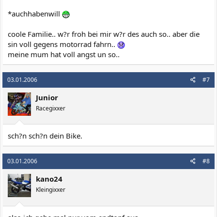
*auchhabenwill
coole Familie.. w?r froh bei mir w?r des auch so.. aber die
sin voll gegens motorrad fahrn..
meine mum hat voll angst un so..
03.01.2006
#7
Junior
Racegixxer
sch?n sch?n dein Bike.
03.01.2006
#8
kano24
Kleingixxer