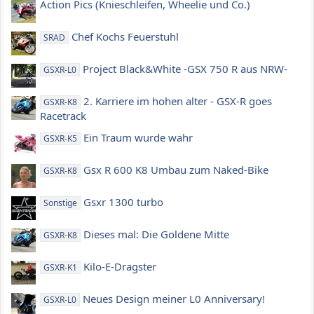
Action Pics (Knieschleifen, Wheelie und Co.)
Chef Kochs Feuerstuhl
SRAD
Project Black&White -GSX 750 R aus NRW-
GSXR-L0
2. Karriere im hohen alter - GSX-R goes
GSXR-K8
Racetrack
Ein Traum wurde wahr
GSXR-K5
Gsx R 600 K8 Umbau zum Naked-Bike
GSXR-K8
Gsxr 1300 turbo
Sonstige
Dieses mal: Die Goldene Mitte
GSXR-K8
Kilo-E-Dragster
GSXR-K1
Neues Design meiner L0 Anniversary!
GSXR-L0