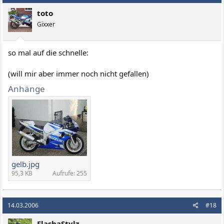
toto
Gixxer
so mal auf die schnelle:
(will mir aber immer noch nicht gefallen)
Anhänge
gelb.jpg
95,3 KB
Aufrufe: 255
14.03.2006
#18
FlashaStylz