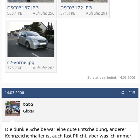
DSC03167.JPG
DSC03172.JPG
566,1 KB
Aufrufe: 256
571,4 KB
Aufrufe: 291
c2-vorne.jpg
775,7 KB
Aufrufe: 283
Zuletzt bearbeitet:
14.03.2006
14.03.2006
#15
toto
Gixxer
Die dunkle Scheibe war eine gute Entscheidung, anderer
Kennzeichenhalter ist auch fast Pflicht, aber was ich immer