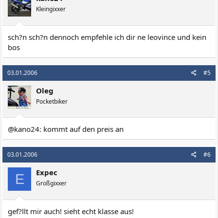
Kleingixxer
sch?n sch?n dennoch empfehle ich dir ne leovince und kein
bos
03.01.2006
#5
Oleg
Pocketbiker
@kano24: kommt auf den preis an
03.01.2006
#6
Expec
E
Großgixxer
gef?llt mir auch! sieht echt klasse aus!