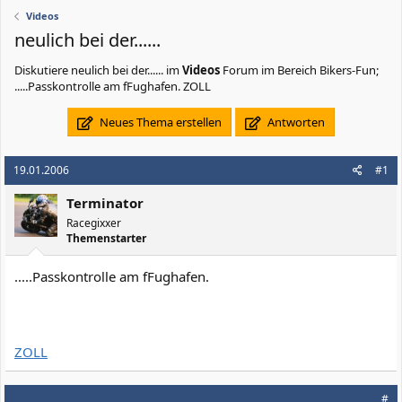
Videos
neulich bei der......
Diskutiere
neulich bei der......
im
Videos
Forum im Bereich Bikers-Fun;
.....Passkontrolle am fFughafen. ZOLL
Neues Thema erstellen
Antworten
19.01.2006
#1
Terminator
Racegixxer
Themenstarter
.....Passkontrolle am fFughafen.
ZOLL
#