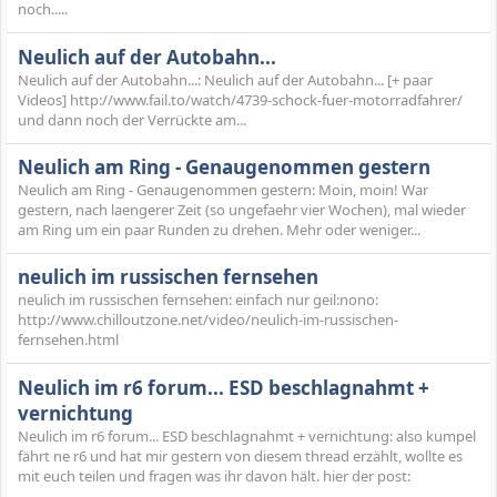
noch.....
Neulich auf der Autobahn...
Neulich auf der Autobahn...: Neulich auf der Autobahn... [+ paar
Videos] http://www.fail.to/watch/4739-schock-fuer-motorradfahrer/
und dann noch der Verrückte am...
Neulich am Ring - Genaugenommen gestern
Neulich am Ring - Genaugenommen gestern: Moin, moin! War
gestern, nach laengerer Zeit (so ungefaehr vier Wochen), mal wieder
am Ring um ein paar Runden zu drehen. Mehr oder weniger...
neulich im russischen fernsehen
neulich im russischen fernsehen: einfach nur geil:nono:
http://www.chilloutzone.net/video/neulich-im-russischen-
fernsehen.html
Neulich im r6 forum... ESD beschlagnahmt +
vernichtung
Neulich im r6 forum... ESD beschlagnahmt + vernichtung: also kumpel
fährt ne r6 und hat mir gestern von diesem thread erzählt, wollte es
mit euch teilen und fragen was ihr davon hält. hier der post: