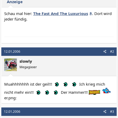
Anzeige
Schau mal hier:
The Fast And The Luxurious
. Dort wird
jeder fündig.
12.01.2006
#2
slowly
Megagixxer
Muahhhhhhh ist der geil!!!
Ich krieg mich
nicht mehr ein!!!
Der Hammer!!!
er.png:
12.01.2006
#3