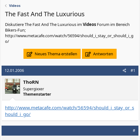
Videos
The Fast And The Luxurious
Diskutiere
The Fast And The Luxurious
im
Videos
Forum im Bereich
Bikers-Fun;
http://www.metacafe.com/watch/56594/should_i_stay_or_should_i_g
o/
Neues Thema erstellen
Antworten
12.01.2006
#1
ThoRN
Supergixxer
Themenstarter
http://www.metacafe.com/watch/56594/should_i_stay_or_s
hould_i_go/
#