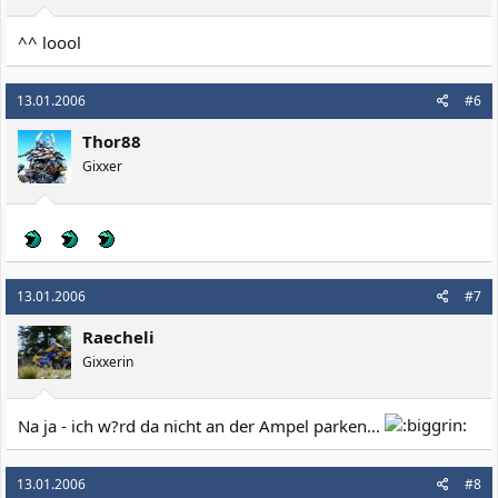
^^ loool
13.01.2006
#6
Thor88
Gixxer
13.01.2006
#7
Raecheli
Gixxerin
Na ja - ich w?rd da nicht an der Ampel parken...
13.01.2006
#8