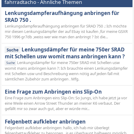
fahrradtacho - Ähnliche Themen
Lenkungsdampferaufhängung anbringen für
SRAD 750 .
Lenkungsdampferaufhängung anbringen für SRAD 750 .: Ich möchte
mir diesen Lenkungsdämpfer der auf Ebay ist kaufen ,für meine GSXR
750 1996 gr7db ,weiss wer wie man den anbringt ? Ist die...
Lenkungsdämpfer für meine 750er SRAD
Suche
mit Schellen usw womit mans anbringen kann ?
Lenkungsdämpfer für meine 750er SRAD mit Schellen usw
Suche
womit mans anbringen kann ?: Ich brauchte einen Lenkungsdämpfer
mit Schellen usw und Beschreibung wenn nötig auf jeden fall mit
sämtlichen Zubehör zum anbringen . Mfg.
Eine Frage zum Anbringen eins Slip-On
Eine Frage zum Anbringen eins Slip-On: So Jungs, ich habe jetzt ja vor
eine Weile einen Arrow Street Thunder an meiner K6 verbaut. Der
gefällt mir so zwar auch gut, aber er würde mir...
Felgenbett aufkleber anbringen
Felgenbett aufkleber anbringen: hallo, ich hab mir überlegt
felgenbettaufkleber zu besorgen.. is es überhaupt halbwegs möglich