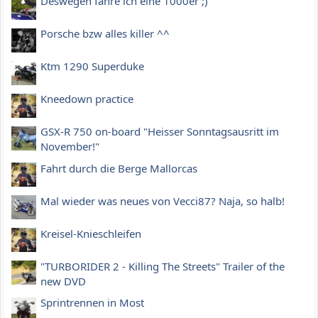
Deswegen fahre ich eine 1000er ;)
Porsche bzw alles killer ^^
Ktm 1290 Superduke
Kneedown practice
GSX-R 750 on-board "Heisser Sonntagsausritt im
November!"
Fahrt durch die Berge Mallorcas
Mal wieder was neues von Vecci87? Naja, so halb!
Kreisel-Knieschleifen
"TURBORIDER 2 - Killing The Streets" Trailer of the
new DVD
Sprintrennen in Most