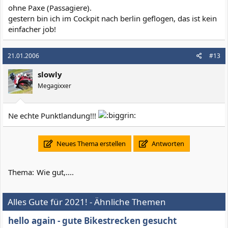
aber es gibt wohl schon sehr viele flugh?fen, die vom flugzeug
ohne Paxe (Passagiere).
selber angeflogen werden, auch das die dann selber landen..
gestern bin ich im Cockpit nach berlin geflogen, das ist kein
einfacher job!
21.01.2006
#13
slowly
Megagixxer
Ne echte Punktlandung!!!
Neues Thema erstellen
Antworten
Thema:
Wie gut,....
Alles Gute für 2021! - Ähnliche Themen
hello again - gute Bikestrecken gesucht