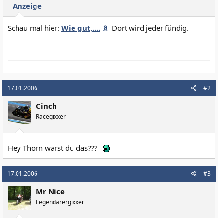
Anzeige
Schau mal hier:
Wie gut,....
. Dort wird jeder fündig.
17.01.2006
#2
Cinch
Racegixxer
Hey Thorn warst du das???
17.01.2006
#3
Mr Nice
Legendärergixxer