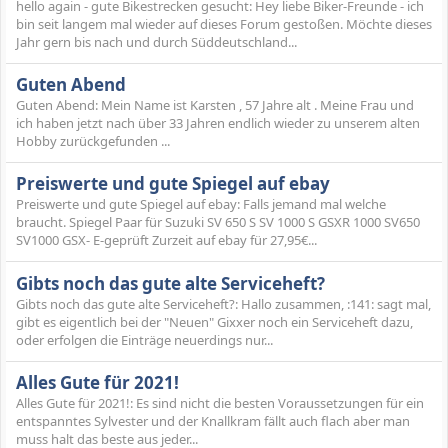
hello again - gute Bikestrecken gesucht: Hey liebe Biker-Freunde - ich
bin seit langem mal wieder auf dieses Forum gestoßen. Möchte dieses
Jahr gern bis nach und durch Süddeutschland...
Guten Abend
Guten Abend: Mein Name ist Karsten , 57 Jahre alt . Meine Frau und
ich haben jetzt nach über 33 Jahren endlich wieder zu unserem alten
Hobby zurückgefunden ...
Preiswerte und gute Spiegel auf ebay
Preiswerte und gute Spiegel auf ebay: Falls jemand mal welche
braucht. Spiegel Paar für Suzuki SV 650 S SV 1000 S GSXR 1000 SV650
SV1000 GSX- E-geprüft Zurzeit auf ebay für 27,95€...
Gibts noch das gute alte Serviceheft?
Gibts noch das gute alte Serviceheft?: Hallo zusammen, :141: sagt mal,
gibt es eigentlich bei der "Neuen" Gixxer noch ein Serviceheft dazu,
oder erfolgen die Einträge neuerdings nur...
Alles Gute für 2021!
Alles Gute für 2021!: Es sind nicht die besten Voraussetzungen für ein
entspanntes Sylvester und der Knallkram fällt auch flach aber man
muss halt das beste aus jeder...