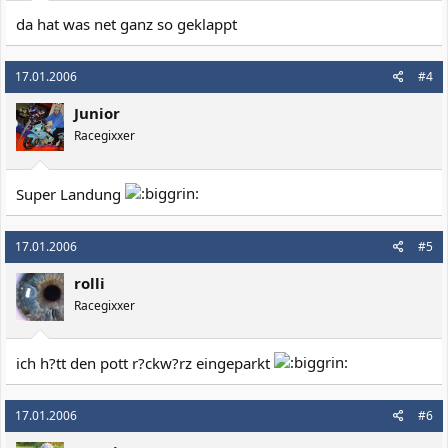
da hat was net ganz so geklappt
17.01.2006
#4
Junior
Racegixxer
Super Landung
17.01.2006
#5
rolli
Racegixxer
ich h?tt den pott r?ckw?rz eingeparkt
17.01.2006
#6