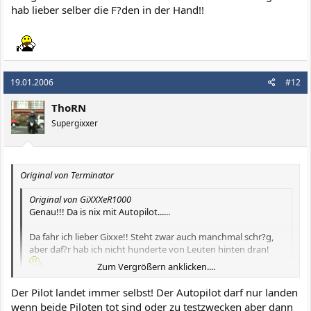
hab lieber selber die F?den in der Hand!!
19.01.2006
#12
ThoRN
Supergixxer
Original von Terminator
Original von GiXXXeR1000
Genau!!! Da is nix mit Autopilot......
Da fahr ich lieber Gixxe!! Steht zwar auch manchmal schr?g,
aber daf?r hab ich nicht hunderte von Leuten hinten dran!
Zum Vergrößern anklicken....
Zum Vergrößern anklicken....
Der Pilot landet immer selbst! Der Autopilot darf nur landen
doch, wenn du mal den guid machst.
wenn beide Piloten tot sind oder zu testzwecken aber dann