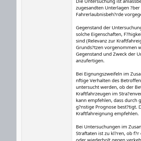
Die Untersuchung ist anlass
zugesandten Unterlagen ?ber 
Fahrerlaubnisbeh?rde vorgege
Gegenstand der Untersuchung 
solche Eigenschaften, F?higke
sind (Relevanz zur Kraftfahre
Grunds?tzen vorgenommen wer
Gegenstand und Zweck der Un
anzufertigen.
Bei Eignungszweifeln im Zusa
nftige Verhalten des Betroff
untersucht werden, ob der Be
Kraftfahrzeugen im Stra?enve
kann empfehlen, dass durch g
g?nstige Prognose best?tigt.
Kraftfahreignung empfehlen.
Bei Untersuchungen im Zusa
Straftaten ist zu kl?ren, ob f?
oder wiederholt gegen verkeh