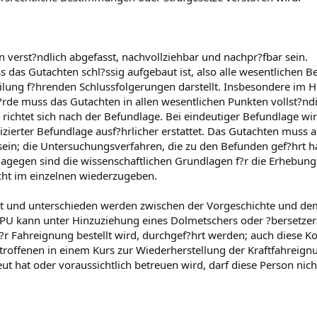
verst?ndlich abgefasst, nachvollziehbar und nachpr?fbar sein.
s das Gutachten schl?ssig aufgebaut ist, also alle wesentlichen 
ilung f?hrenden Schlussfolgerungen darstellt. Insbesondere im H
?rde muss das Gutachten in allen wesentlichen Punkten vollst?ndi
ichtet sich nach der Befundlage. Bei eindeutiger Befundlage wi
zierter Befundlage ausf?hrlicher erstattet. Das Gutachten muss 
sein; die Untersuchungsverfahren, die zu den Befunden gef?hrt h
gegen sind die wissenschaftlichen Grundlagen f?r die Erhebun
icht im einzelnen wiederzugeben.
lt und unterschieden werden zwischen der Vorgeschichte und de
U kann unter Hinzuziehung eines Dolmetschers oder ?bersetzer
?r Fahreignung bestellt wird, durchgef?hrt werden; auch diese Ko
troffenen in einem Kurs zur Wiederherstellung der Kraftfahreign
t hat oder voraussichtlich betreuen wird, darf diese Person nich