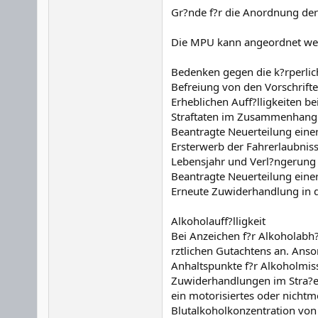
Gr?nde f?r die Anordnung de
Die MPU kann angeordnet wer
Bedenken gegen die k?rperlic
Befreiung von den Vorschrifte
Erheblichen Auff?lligkeiten b
Straftaten im Zusammenhang 
Beantragte Neuerteilung eine
Ersterwerb der Fahrerlaubnis
Lebensjahr und Verl?ngerung 
Beantragte Neuerteilung eine
Erneute Zuwiderhandlung in d
Alkoholauff?lligkeit
Bei Anzeichen f?r Alkoholabh?
rztlichen Gutachtens an. Ans
Anhaltspunkte f?r Alkoholmis
Zuwiderhandlungen im Stra?e
ein motorisiertes oder nichtm
Blutalkoholkonzentration von