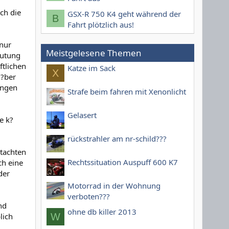
ch die
GSX-R 750 K4 geht während der
B
Fahrt plötzlich aus!
 nur
Meistgelesene Themen
eutung
ftlichen
Katze im Sack
X
 ?ber
ungen
Strafe beim fahren mit Xenonlicht
Gelasert
e k?
rückstrahler am nr-schild???
utachten
Rechtssituation Auspuff 600 K7
ch eine
der
Motorrad in der Wohnung
verboten???
nd
ohne db killer 2013
W
lich