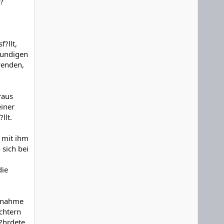
?
?llt,
kundigen
wenden,
raus
iner
llt.
 mit ihm
 sich bei
die
ilnahme
chtern
f?hrdete