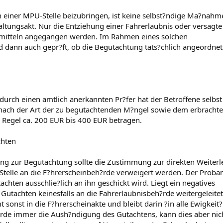
 einer MPU-Stelle beizubringen, ist keine selbst?ndige Ma?nahm
ltungsakt. Nur die Entziehung einer Fahrerlaubnis oder versagte
smitteln angegangen werden. Im Rahmen eines solchen
rd dann auch gepr?ft, ob die Begutachtung tats?chlich angeordne
urch einen amtlich anerkannten Pr?fer hat der Betroffene selbst
ch nach der Art der zu begutachtenden M?ngel sowie dem erbracht
r Regel ca. 200 EUR bis 400 EUR betragen.
chten
lung zur Begutachtung sollte die Zustimmung zur direkten Weiterl
telle an die F?hrerscheinbeh?rde verweigert werden. Der Proban
chten ausschlie?lich an ihn geschickt wird. Liegt ein negatives
s Gutachten keinesfalls an die Fahrerlaubnisbeh?rde weitergeleitet
onst in die F?hrerscheinakte und bleibt darin ?in alle Ewigkeit?
?rde immer die Aush?ndigung des Gutachtens, kann dies aber nic