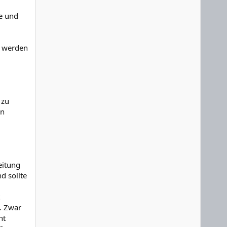
e und
t werden
 zu
en
eitung
d sollte
. Zwar
ht