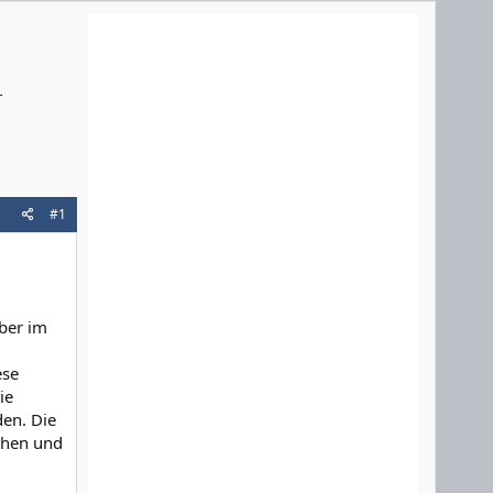
r
#1
ber im
ese
ie
den. Die
ichen und