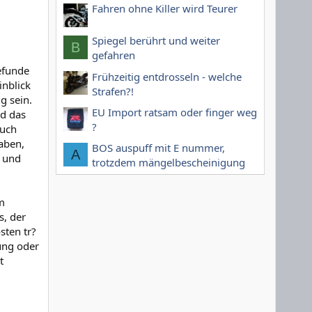
Fahren ohne Killer wird Teurer
Spiegel berührt und weiter
B
gefahren
Befunde
Frühzeitig entdrosseln - welche
inblick
Strafen?!
g sein.
EU Import ratsam oder finger weg
rd das
?
auch
aben,
BOS auspuff mit E nummer,
A
g und
trotzdem mängelbescheinigung
m
s, der
sten tr?
ung oder
t