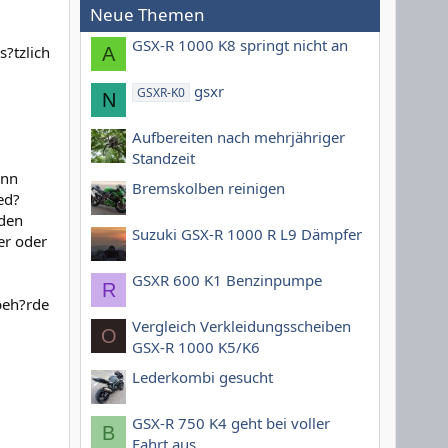
Neue Themen
GSX-R 1000 K8 springt nicht an
s?tzlich
A
gsxr
GSXR-K0
N
Aufbereiten nach mehrjähriger
Standzeit
ann
Bremskolben reinigen
ed?
nden
Suzuki GSX-R 1000 R L9 Dämpfer
er oder
GSXR 600 K1 Benzinpumpe
R
beh?rde
Vergleich Verkleidungsscheiben
O
GSX-R 1000 K5/K6
Lederkombi gesucht
GSX-R 750 K4 geht bei voller
B
Fahrt aus