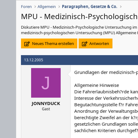
Foren
Allgemein
Paragraphen, Gesetze & Co.
MPU - Medizinisch-Psychologisc
Diskutiere
MPU - Medizinisch-Psychologische Untersuchung
im
medizinisch-psychologischen Untersuchung (MPU) Allgemeine Hi
Neues Thema erstellen
Antworten
13.12.2005
Grundlagen der medizinisch-
J
Allgemeine Hinweise
Die Fahrerlaubnisbeh?rde ka
Interesse der Verkehrssicherh
JONNYDUCK
Begutachtungsstelle f?r Fahr
Gast
Anordnung der Verwaltungsbeh
berechtigte Zweifel an der k?r
gesetzlichen Grundlagen solle
sachlichen Kriterien durchge