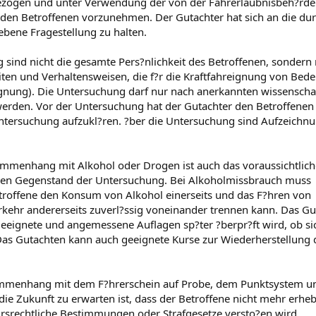
bezogen und unter Verwendung der von der Fahrerlaubnisbeh?rde
den Betroffenen vorzunehmen. Der Gutachter hat sich an die dur
bene Fragestellung zu halten.
sind nicht die gesamte Pers?nlichkeit des Betroffenen, sondern
iten und Verhaltensweisen, die f?r die Kraftfahreignung von Bed
ignung). Die Untersuchung darf nur nach anerkannten wissenscha
den. Vor der Untersuchung hat der Gutachter den Betroffenen
tersuchung aufzukl?ren. ?ber die Untersuchung sind Aufzeichn
mmenhang mit Alkohol oder Drogen ist auch das voraussichtlich
enen Gegenstand der Untersuchung. Bei Alkoholmissbrauch muss
troffene den Konsum von Alkohol einerseits und das F?hren von
rkehr andererseits zuverl?ssig voneinander trennen kann. Das G
eeignete und angemessene Auflagen sp?ter ?berpr?ft wird, ob si
 Das Gutachten kann auch geeignete Kurse zur Wiederherstellung 
mmenhang mit dem F?hrerschein auf Probe, dem Punktsystem u
r die Zukunft zu erwarten ist, dass der Betroffene nicht mehr erheb
rsrechtliche Bestimmungen oder Strafgesetze versto?en wird.