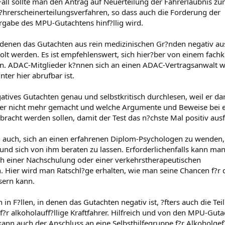
all sollte man den Antrag auf Neuerteilung der Fahrerlaubnis zur
hrerscheinerteilungsverfahren, so dass auch die Forderung der
rgabe des MPU-Gutachtens hinf?llig wird.
denen das Gutachten aus rein medizinischen Gr?nden negativ ausf
t werden. Es ist empfehlenswert, sich hier?ber von einem fach
en. ADAC-Mitglieder k?nnen sich an einen ADAC-Vertragsanwalt 
nter hier abrufbar ist.
gatives Gutachten genau und selbstkritisch durchlesen, weil er da
er nicht mehr gemacht und welche Argumente und Beweise bei e
cht werden sollen, damit der Test das n?chste Mal positiv ausf?
ch auch, sich an einen erfahrenen Diplom-Psychologen zu wenden,
d sich von ihm beraten zu lassen. Erforderlichenfalls kann man
 einer Nachschulung oder einer verkehrstherapeutischen
. Hier wird man Ratschl?ge erhalten, wie man seine Chancen f?r 
sern kann.
n F?llen, in denen das Gutachten negativ ist, ?fters auch die Te
r alkoholauff?llige Kraftfahrer. Hilfreich und von den MPU-Guta
kann auch der Anschluss an eine Selbsthilfegruppe f?r Alkoholge