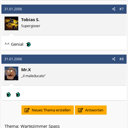
31.01.2006
#7
Tobias S.
Supergixxer
^^ Genial
31.01.2006
#8
Mr.X
,,il maleducato"
Neues Thema erstellen
Antworten
Thema:
Wartezimmer Spass