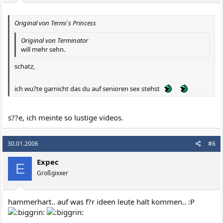
Original von Termi`s Princess
Original von Terminator
will mehr sehn.
schatz,
ich wu?te garnicht das du auf senioren sex stehst
s??e, ich meinte so lustige videos.
30.01.2006
#6
Expec
E
Großgixxer
hammerhart.. auf was f?r ideen leute halt kommen.. :P