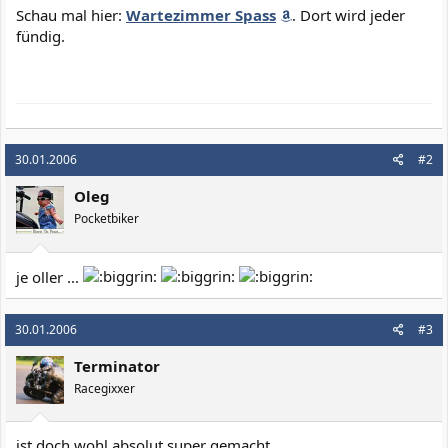
Schau mal hier:
Wartezimmer Spass
. Dort wird jeder
fündig.
30.01.2006
#2
Oleg
Pocketbiker
je oller ...
30.01.2006
#3
Terminator
Racegixxer
ist doch wohl absolut super gemacht.