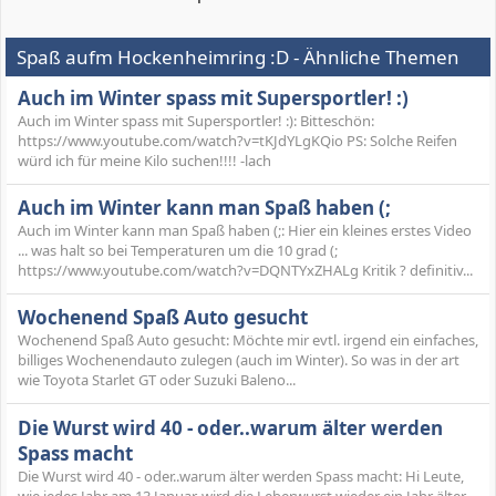
Spaß aufm Hockenheimring :D - Ähnliche Themen
Auch im Winter spass mit Supersportler! :)
Auch im Winter spass mit Supersportler! :): Bitteschön:
https://www.youtube.com/watch?v=tKJdYLgKQio PS: Solche Reifen
würd ich für meine Kilo suchen!!!! -lach
Auch im Winter kann man Spaß haben (;
Auch im Winter kann man Spaß haben (;: Hier ein kleines erstes Video
... was halt so bei Temperaturen um die 10 grad (;
https://www.youtube.com/watch?v=DQNTYxZHALg Kritik ? definitiv...
Wochenend Spaß Auto gesucht
Wochenend Spaß Auto gesucht: Möchte mir evtl. irgend ein einfaches,
billiges Wochenendauto zulegen (auch im Winter). So was in der art
wie Toyota Starlet GT oder Suzuki Baleno...
Die Wurst wird 40 - oder..warum älter werden
Spass macht
Die Wurst wird 40 - oder..warum älter werden Spass macht: Hi Leute,
wie jedes Jahr am 13.Januar, wird die Leberwurst wieder ein Jahr älter.