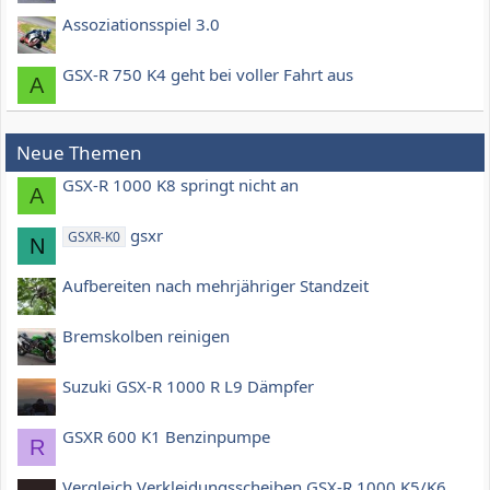
Assoziationsspiel 3.0
GSX-R 750 K4 geht bei voller Fahrt aus
A
Neue Themen
GSX-R 1000 K8 springt nicht an
A
gsxr
GSXR-K0
N
Aufbereiten nach mehrjähriger Standzeit
Bremskolben reinigen
Suzuki GSX-R 1000 R L9 Dämpfer
GSXR 600 K1 Benzinpumpe
R
Vergleich Verkleidungsscheiben GSX-R 1000 K5/K6