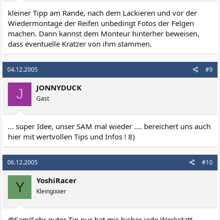
kleiner Tipp am Rande, nach dem Lackieren und vor der
Wiedermontage der Reifen unbedingt Fotos der Felgen
machen. Dann kannst dem Monteur hinterher beweisen,
dass eventuelle Kratzer von ihm stammen.
04.12.2005
#9
JONNYDUCK
J
Gast
... super Idee, unser SAM mal wieder .... bereichert uns auch
hier mit wertvollen Tips und Infos ! 8)
06.12.2005
#10
YoshiRacer
Y
Kleingixxer
@Sam!Sehr guter Tip nur hat mir bisher jede Werkstatt