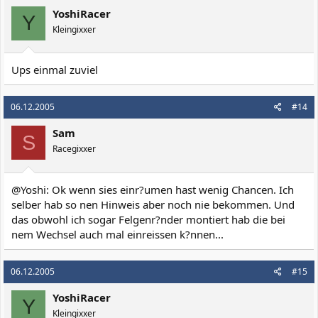
YoshiRacer
Y
Kleingixxer
Ups einmal zuviel
06.12.2005
#14
Sam
S
Racegixxer
@Yoshi: Ok wenn sies einr?umen hast wenig Chancen. Ich
selber hab so nen Hinweis aber noch nie bekommen. Und
das obwohl ich sogar Felgenr?nder montiert hab die bei
nem Wechsel auch mal einreissen k?nnen...
06.12.2005
#15
YoshiRacer
Y
Kleingixxer