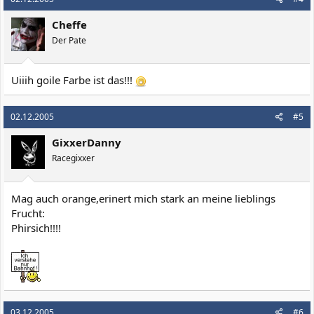
Cheffe
Der Pate
Uiiih goile Farbe ist das!!!
02.12.2005
#5
GixxerDanny
Racegixxer
Mag auch orange,erinert mich stark an meine lieblings
Frucht:
Phirsich!!!!
03.12.2005
#6