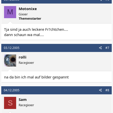
Motonixe
M
Gixxer
Themenstarter
Tja sind ja auch leckere Fr?chtchen....
dann schaun wa mal....
03.12.2005
#7
rolli
Racegixxer
na da bin ich mal auf bilder gespannt
04.12.2005
#8
Sam
S
Racegixxer